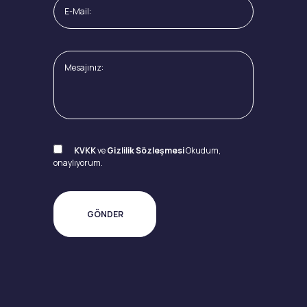
KVKK
ve
Gizlilik Sözleşmesi
Okudum,
onaylıyorum.