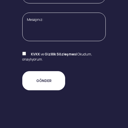
KVKK
ve
Gizlilik Sözleşmesi
Okudum,
onaylıyorum.