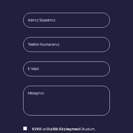
KVKK
ve
Gizlilik Sözleşmesi
Okudum,