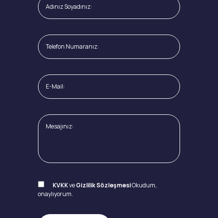
KVKK
ve
Gizlilik Sözleşmesi
Okudum,
onaylıyorum.