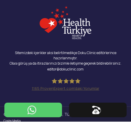
Sitemizdeki içerikler aksi belirtilmedikçe Doku Clinic editörlerince
hazırlanmıştır.
Olası görüş ya da itirazlarınızı bizimle iletişime geçerek bildirebilirsiniz.
editor@dokuclinic.com
1165
ProvenExpert.com'daki Yorumlar
Doku Clinic
Copyright © 2026 Doku Clinic, Tüm Hakları Saklıdır.
Design & SEO :
Crabs Media