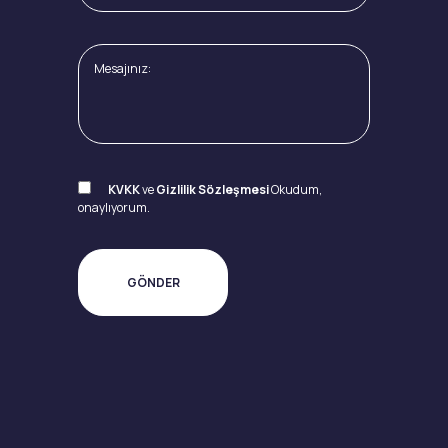
KVKK
ve
Gizlilik Sözleşmesi
Okudum,
onaylıyorum.