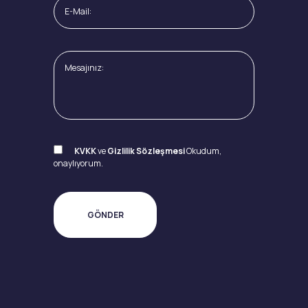
KVKK
ve
Gizlilik Sözleşmesi
Okudum,
onaylıyorum.