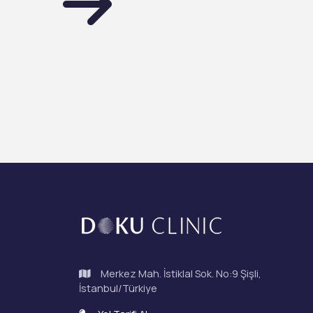
Merkez Mah. İstiklal Sok. No:9 Şişli,
İstanbul/Türkiye