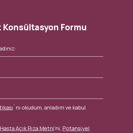
z Konsültasyon Formu
tikası
´nı okudum, anladım ve kabul
Hasta Açık Rıza Metni
’ni,
Potansiyel