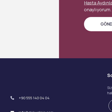
Hasta Aydınl
onaylıyorum.
S
Si
ha
+90 555 140 04 04