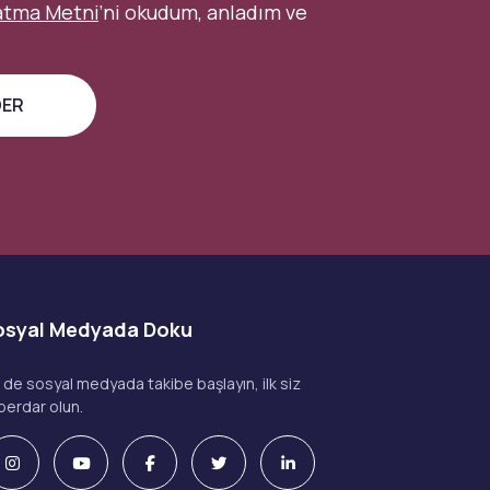
atma Metni
’ni okudum, anladım ve
osyal Medyada Doku
z de sosyal medyada takibe başlayın, ilk siz
berdar olun.