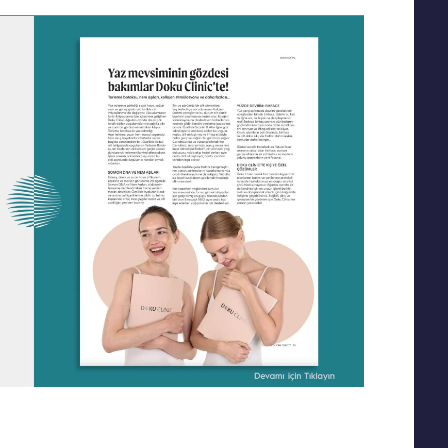
Yanak Dolgusu
Leke Tedavisi
Alın Dolgusu
Sivilce – Akne Tedavisi
Göz Altı Işık Dolgusu
Baby Face Ultra
Çene Dolgusu (Jawline)
Kimyasal Peeling
Akıllı Dolgu
Alloblast – Kök Hücre
NanoFat
Tedavisi (Fibroblast)
Cosmelan &
Bölgesel İncelme
Dermamelan
Emtone
Otolog Kök Hücre
Emsculpt
Tedavisi
CoolSculpting – Soğuk
me
OxyGeneo Medikal Cilt
Lipoliz
r
Bakımı
Lipocel – Cool Sonic
El Vitamini
Çatlak Tedavisi
EmFusion
Lenf Drenaj Ödem
Profhilo
Tedavisi