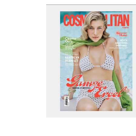
Yüz Estetiği
Yüz – Boyun Germe
Lazer Tedaviler
Göz Kapağı Estetiği
Fotona SP
Kulak Estetiği
Dynamis Nx Line
(Otoplasti)
Fraksiyonel Lazer
Bişektomi
ICON Lazer
Dudak Kaldırma
Lazer Epilasyon
Starwalker Lazer
Burun Estetiği
Red Touch
Rinoplasti
Plexr Lazer
Etnik Rinoplasti
Lazerle Dövme Sil
Septorinoplasti
Lazerle Kılcal Dama
Tip Rinoplasti
Tedavisi
Revizyon Rinoplasti
Femilift: Genital
Gençleşme