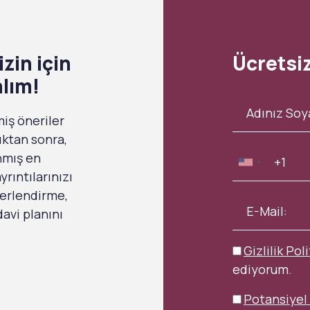
zin için
Ücretsi
alım!
miş öneriler
ıktan sonra,
anmış en
rıntılarınızı
ğerlendirme,
avi planını
Gizlilik Poli
ediyorum.
Potansiyel 