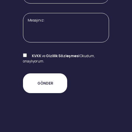
KVKK
ve
Gizlilik Sözleşmesi
Okudum,
onaylıyorum.