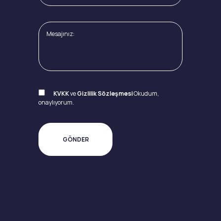
KVKK
ve
Gizlilik Sözleşmesi
Okudum,
onaylıyorum.