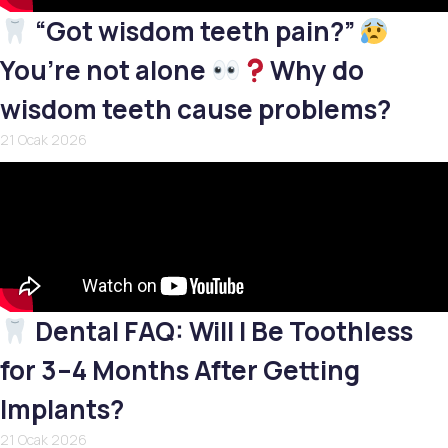
“Got wisdom teeth pain?”
You’re not alone
Why do
wisdom teeth cause problems?
21 Ocak 2026
Dental FAQ: Will I Be Toothless
for 3–4 Months After Getting
Implants?
21 Ocak 2026