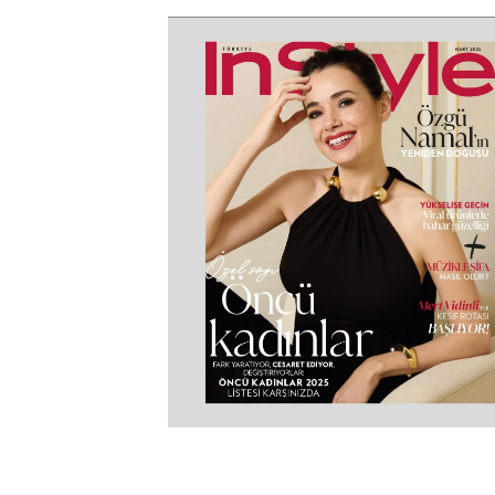
Yüz Estetiği
Yüz – Boyun Germe
Lazer Tedaviler
Göz Kapağı Estetiği
Fotona SP
Kulak Estetiği
Dynamis Nx Line
(Otoplasti)
Fraksiyonel Lazer
Bişektomi
ICON Lazer
Dudak Kaldırma
Lazer Epilasyon
Starwalker Lazer
Burun Estetiği
Red Touch
Rinoplasti
Plexr Lazer
Etnik Rinoplasti
Lazerle Dövme Sil
Septorinoplasti
Lazerle Kılcal Dama
Tip Rinoplasti
Tedavisi
Revizyon Rinoplasti
Femilift: Genital
Gençleşme