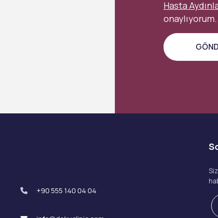
Hasta Aydınl
onaylıyorum.
S
Si
ha
+90 555 140 04 04