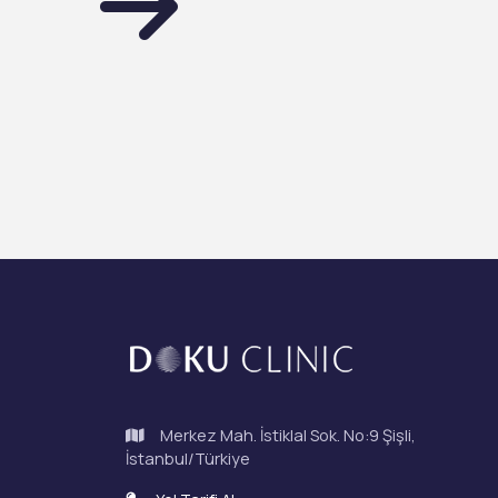
Merkez Mah. İstiklal Sok. No:9 Şişli,
İstanbul/Türkiye