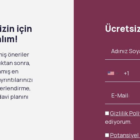
zin için
Ücretsi
alım!
miş öneriler
ıktan sonra,
anmış en
rıntılarınızı
ğerlendirme,
avi planını
Gizlilik Poli
ediyorum.
Potansiyel 