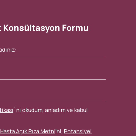
z Konsültasyon Formu
tikası
´nı okudum, anladım ve kabul
Hasta Açık Rıza Metni
’ni,
Potansiyel