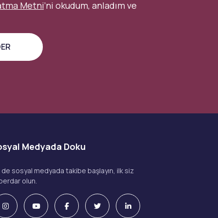
atma Metni
’ni okudum, anladım ve
osyal Medyada Doku
z de sosyal medyada takibe başlayın, ilk siz
berdar olun.