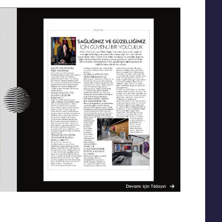
Yanak Dolgusu
Leke Tedavisi
Alın Dolgusu
Sivilce – Akne Tedavisi
Göz Altı Işık Dolgusu
Baby Face Ultra
Çene Dolgusu (Jawline)
Kimyasal Peeling
Akıllı Dolgu
Alloblast – Kök Hücre
NanoFat
Tedavisi (Fibroblast)
Cosmelan &
Bölgesel İncelme
Dermamelan
Emtone
Otolog Kök Hücre
Emsculpt
Tedavisi
CoolSculpting – Soğuk
me
OxyGeneo Medikal Cilt
Lipoliz
r
Bakımı
Lipocel – Cool Sonic
El Vitamini
Çatlak Tedavisi
EmFusion
Lenf Drenaj Ödem
Profhilo
Tedavisi