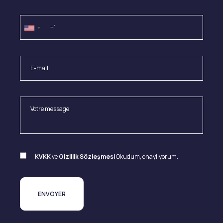
KVKK
ve
Gizlilik Sözleşmesi
Okudum, onaylıyorum.