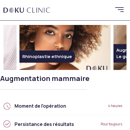
Augme
Rhinoplastie ethnique
Le gu
Augmentation mammaire
Moment de l'opération
4 heures
Persistance des résultats
Pour toujours