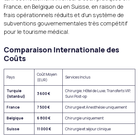
France, en Belgique ou en Suisse, en raison de
frais opérationnels réduits et d’un système de
subventions gouvernementales très compétitif
pour le tourisme médical.
Comparaison Internationale des
Coûts
Coût Moyen
Pays
Services Inclus
(EUR)
Turquie
Chirurgie, Hôtel de Luxe, Transferts VIP,
3 600 €
(Istanbul)
Suivi Post-op
France
7 500 €
Chirurgie et Anesthésie uniquement
Belgique
6 800 €
Chirurgie uniquement
Suisse
11 000 €
Chirurgie et séjour clinique