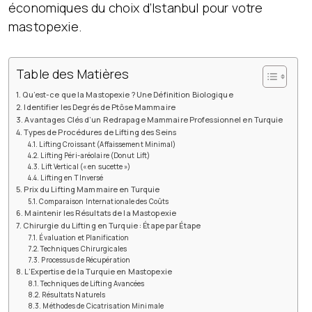
économiques du choix d’Istanbul pour votre
mastopexie.
Table des Matières
Qu’est-ce que la Mastopexie ? Une Définition Biologique
Identifier les Degrés de Ptôse Mammaire
Avantages Clés d’un Redrapage Mammaire Professionnel en Turquie
Types de Procédures de Lifting des Seins
Lifting Croissant (Affaissement Minimal)
Lifting Péri-aréolaire (Donut Lift)
Lift Vertical (« en sucette »)
Lifting en T Inversé
Prix du Lifting Mammaire en Turquie
Comparaison Internationale des Coûts
Maintenir les Résultats de la Mastopexie
Chirurgie du Lifting en Turquie : Étape par Étape
Évaluation et Planification
Techniques Chirurgicales
Processus de Récupération
L’Expertise de la Turquie en Mastopexie
Techniques de Lifting Avancées
Résultats Naturels
Méthodes de Cicatrisation Minimale