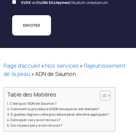
KVKK
ve
Gizlilik Sözleşmesi
Okudum, onaylıyorum.
Page d'accueil
»
Nos services
»
Rajeunissement
de la peau
»
ADN de Saumon
Table des Matières
C’est quoi l’ADN de Saumon ?
Comment la procédure d’ADN de saumon est réalisée ?
À quelles régions cette procédure peut-elle être appliquée ?
Dans quel cas y avoir recours ?
Qui ne peut pas y avoir recours ?