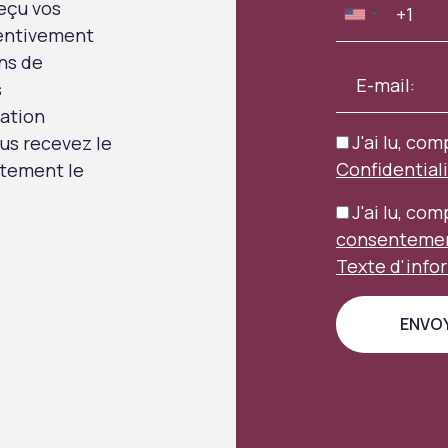
eçu vos
tentivement
ns de
s
uation
J'ai lu, com
us recevez le
Confidential
aitement le
J'ai lu, co
consentement
Texte d'info