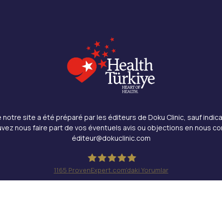
notre site a été préparé par les éditeurs de Doku Clinic, sauf indica
vez nous faire part de vos éventuels avis ou objections en nous co
éditeur@dokuclinic.com
1165
ProvenExpert.com'daki Yorumlar
Doku Clinic
és.
Design & SEO : Crabs Media