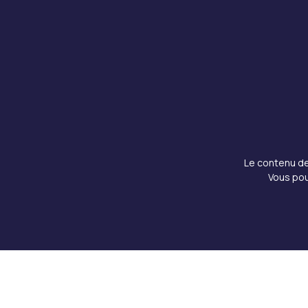
Le contenu de 
Vous pou
Copyright © 2026 Doku Clinic, Tous droits réserv