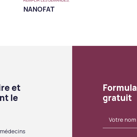
NANOFAT
re et
Formula
nt le
gratuit
 médecins