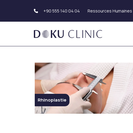
Ressources Humaines
+90 555 140 04 04
Greffe de cheveux
Esthétique du co
Greffe de cheveux
Liposuccion
Greffe de barbe
Abdominoplastie
Greffe de sourcils
(Plastie abdominal
Le lifting des bras
Rhinoplastie
(brachioplastie)
Rhinoplastie
Esthétique génita
Rhinoplastie
Rhinoplastie ethnique
Esthétique des fe
Tip Rhinoplastie
Septorhinoplastie
Esthétique des se
Rhinoplastie de révision
Augmentation
mammaire