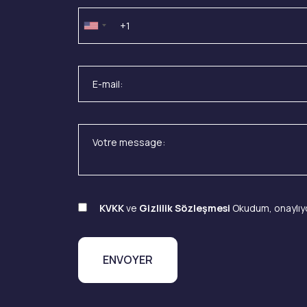
KVKK
ve
Gizlilik Sözleşmesi
Okudum, onaylıy