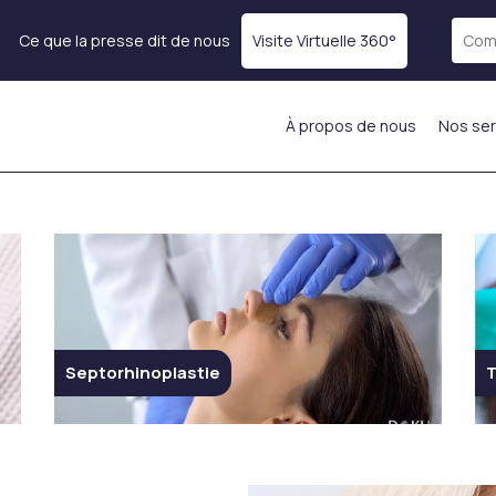
Ce que la presse dit de nous
Visite Virtuelle 360°
À propos de nous
Nos ser
rps
Rajeunissement de la
Remplir les demandes
peau
Comblement des
Botox
Lèvres
Thérapie par Exosomes
e)
Injection dans les joues
Traitement PRP
Injection dans le front
Mésothérapie
Injection de lumière
Injection d’hydratation
le
sous les yeux
Septorhinoplastie
T
ADN de Saumon
sses
Remplissage du
Injections stimulantes
Menton
ins
de collagène
Injection intelligente
Injections anti-âge et
Smart Fill
anti rides du visage