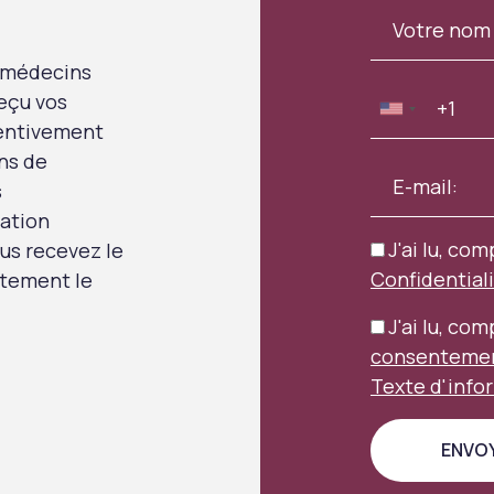
 médecins
eçu vos
tentivement
ns de
s
uation
J'ai lu, com
us recevez le
Confidential
aitement le
J'ai lu, co
consentement
Texte d'info