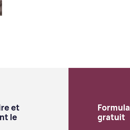
re et
Formula
nt le
gratuit