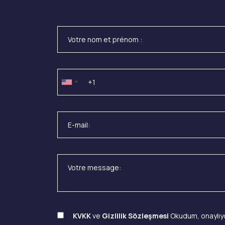
KVKK
ve
Gizlilik Sözleşmesi
Okudum, onaylıy