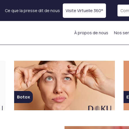
Ce que la presse dit de nous
Visite Virtuelle 360°
À propos de nous
Nos ser
rps
Rajeunissement de la
Remplir les demandes
peau
Comblement des
Botox
Lèvres
Thérapie par Exosomes
e)
Injection dans les joues
Traitement PRP
Injection dans le front
Mésothérapie
Injection de lumière
Injection d’hydratation
le
sous les yeux
Botox
E
ADN de Saumon
sses
Remplissage du
Injections stimulantes
Menton
ins
de collagène
Injection intelligente
Injections anti-âge et
Smart Fill
anti rides du visage