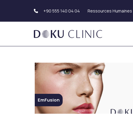
Ressources Humaines
+90 555 140 04 04
Greffe de cheveux
Esthétique du co
Greffe de cheveux
Liposuccion
Greffe de barbe
Abdominoplastie
Greffe de sourcils
(Plastie abdominal
Le lifting des bras
Rhinoplastie
(brachioplastie)
Rhinoplastie
Esthétique génita
EmFusion
Rhinoplastie ethnique
Esthétique des fe
Tip Rhinoplastie
Septorhinoplastie
Esthétique des se
Rhinoplastie de révision
Augmentation
mammaire