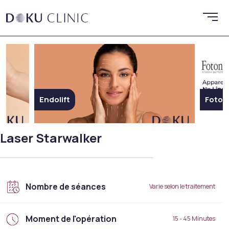
dolift
Fotona SP Dynamis
Laser Starwalker
Nombre de séances
Varie selon le traitement
Moment de l'opération
15 - 45 Minutes