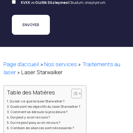
KVKK
ve
Gizlilik Sözleşmesi
Okudum, onaylıyorum.
Page d'accueil
»
Nos services
»
Traitements au
laser
»
Laser Starwalker
Table des Matières
Qu’est-ce que le laser Starwalker ?
Quels sont les objectifs du laser Starwalker ?
Comment se déroule la procédure ?
Qui peut y avoir recours ?
Qui ne peut pasy avoir recours ?
Combien de séances sont nécessaires ?