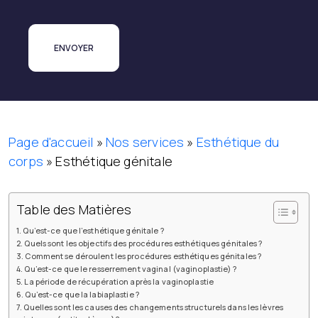
Page d'accueil
»
Nos services
»
Esthétique du
corps
»
Esthétique génitale
Table des Matières
Qu’est-ce que l’esthétique génitale ?
Quels sont les objectifs des procédures esthétiques génitales ?
Comment se déroulent les procédures esthétiques génitales ?
Qu’est-ce que le resserrement vaginal (vaginoplastie) ?
La période de récupération après la vaginoplastie
Qu’est-ce que la labiaplastie ?
Quelles sont les causes des changements structurels dans les lèvres