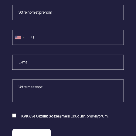
KVKK
ve
Gizlilik Sözleşmesi
Okudum, onaylıyorum.