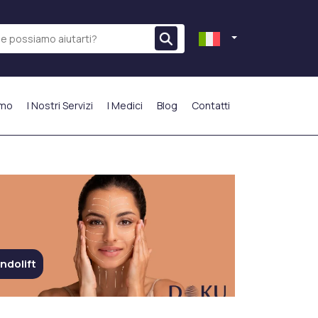
amo
I Nostri Servizi
I Medici
Blog
Contatti
PIÙ PREFERITO
ndolift