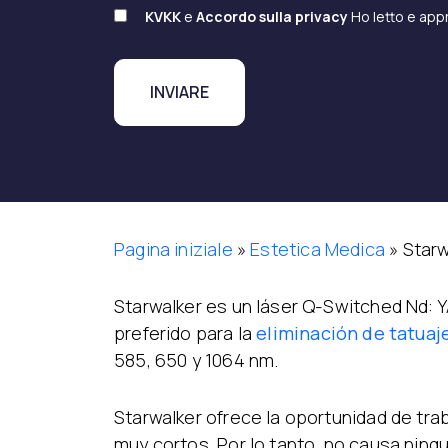
KVKK
e
Accordo sulla privacy
Ho letto e app
Pagina iniziale
»
Estetica Medica
»
Starw
Starwalker es un láser Q-Switched Nd: YA
preferido para la
eliminación de tatuaj
585, 650 y 1064 nm.
Starwalker ofrece la oportunidad de traba
muy cortos. Por lo tanto, no causa ningu