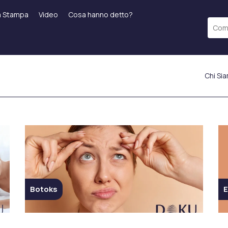
a Stampa
Video
Cosa hanno detto?
Chi Si
po
Trattamenti Laser
Applicazioni Di
Laser Frazionato
Riempimento
Riempimento Labiale
ICON Laser
Filler Delle Guange
a
Epilazione Laser
Filler Della Fronte
Starwalker Laser
Filler Leggeri Sotto Gli
 (BBL)
Red Touch
Occhi
Laser Tattoo Removal
Botoks
E
o
Riempimento della
Ringiovanimento Della
Linea della Mascella
o
Pelle
Applicazione Smart Filler