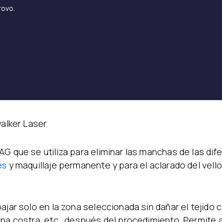
rovo.
alker Laser
G que se utiliza para eliminar las manchas de las dif
es
y maquillaje permanente y para el aclarado del vello
jar solo en la zona seleccionada sin dañar el tejido ci
na costra, etc., después del procedimiento. Permite ac