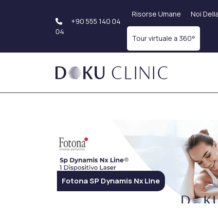
Risorse Umane
Noi Dell
+90 555 140 04
04
Tour virtuale a 360°
Trapianto Di Capelli
Estetica Del Cor
Sapphire FUE
Liposuzione
Trapianto di Barba
Addominoplastica
Trapianto Capelli Dhi
Lifting Delle Bracci
Trapianto di
Estetica Genitale
Sopracciglia
Estetica dei glutei
Fotona SP Dynamis Nx Line
Trattamenti Dentali
Estetica Del Sen
Sorriso Hollywoodiano
Aumento Del Seno
Impianto Dentale
Riduzione Del Sen