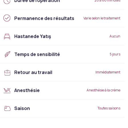
Durée de l'opération
20 à 60 minutes
Permanence des résultats
Varie selon le traitement
Hastanede Yatış
Aucun
Temps de sensibilité
5 jours
Retour au travail
Immédiatement
Anesthésie
Anesthésie à la crème
Saison
Toutes saisons