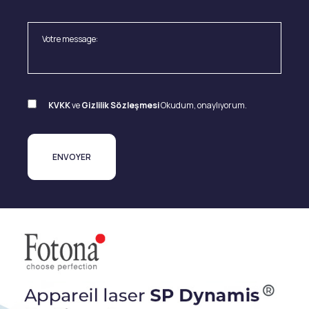
KVKK
ve
Gizlilik Sözleşmesi
Okudum, onaylıyorum.