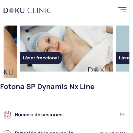
Láser fraccional
Láser
Fotona SP Dynamis Nx Line
Número de sesiones
1-4