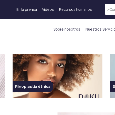
En la prensa
Vídeos
Recursos humanos
Sobre nosotros
Nuestros Servici
Tratamiento láser
Rejuvenecimiento de
Láser fraccional
la piel
Terapia de Exosomas
Láser ICON
Tratamiento PRP
)
Depilación láser
Mesoterapia
s
Láser Starwalker
Inyección de
Red Touch
hidratación%currentyear%
os
Eliminación de tatuajes
Rinoplastia étnica
S
ADN de Salmón
con láser
enos
Inyecciones
Femilift:
as
estimulantes de
Rejuvenecimiento
mas
colágeno
Genital
La inyección de