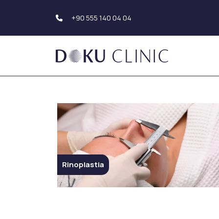
+90 555 140 04 04
Transplante capilar
Estética corporal
Transplante de pelo
Liposucción
Trasplante de barba
Tummy Tuck
Trasplante de cejas
(Abdominoplastia
Estética de brazo
Estética dental
Estética Genital
Sonrisa de Hollywood
Estética de glúte
Rinoplastia
Implante Dental
Carillas Dentales
Estética de los s
Blanqueamiento de
Aumento de mam
Dientes
Reducción de ma
Empaste Dental
Mastopexia