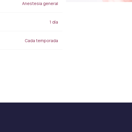
Lipocel
Anestesia general
Tratamiento de estrías
Drenaje linfático Masaje
Terapéutico
1 día
Cada temporada