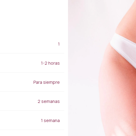
Aplicaciones de
juventud
relleno
Tratamiento para las
Relleno de labios
manchas
Relleno de nariz
Tratamiento de granos,
Relleno de mejillas
acné y cicatrices
Relleno para la frente
Baby Face Ultra
Rellenos de luz bajo los
1
Peeling químico
ojos
Alloblast
zado
Relleno de la línea de la
Cosmelan y
(HI-
1-2 horas
mandíbula
Dermamelan
Aplicaciones Smart Filler
Terapia con células
madre autólogas
Para siempre
los
Cuidado médico de la
piel con OxyGeneo
Vitamina para las manos
2 semanas
Adelgazamiento
regional
1 semana
Emsculpt
CoolSculpting