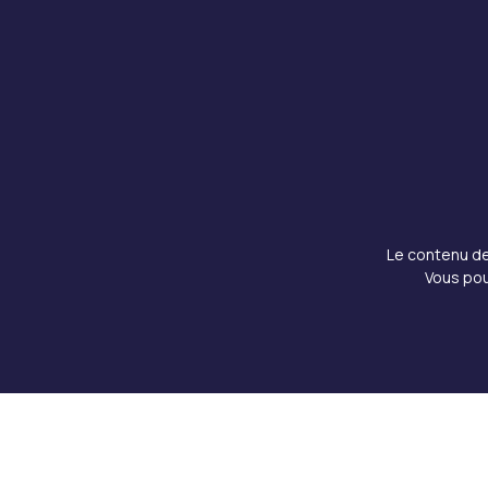
Le contenu de 
Vous pou
Copyright © 2026 Doku Clinic, Tous droits réserv