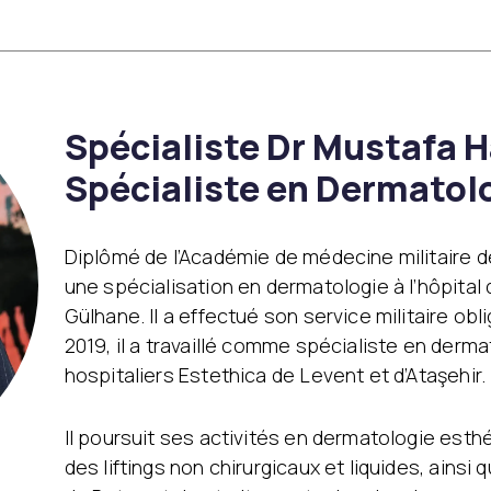
ire
Éclaircie régionale
Traitement des
Emtone
imperfections
Emsculpt
Traitement de l’acnée
CoolSculpting
Baby Face Ultra
Lipocel – Cool Sonic
Peeling chimique
 non
Traitement Vergetures
Spécialiste Dr Mustafa 
Alloblast
Traitement de l’œdème
Cosmelan &
Spécialiste en Dermatol
de drainage
Dermamelan
lymphatique
Thérapie par cellules
souches autologues
s à
Traitements au laser
Diplômé de l’Académie de médecine militaire de
Soins médicaux de la
I-FU)
Laser fractionné
peau OxyGeneo
une spécialisation en dermatologie à l’hôpital
ICON Laser
Vitamine pour les mains
Gülhane. Il a effectué son service militaire oblig
Épilation au laser
2019, il a travaillé comme spécialiste en derm
Laser Starwalker
Red Touch
hospitaliers Estethica de Levent et d’Ataşehir.
Détatouage au laser
Femilift:
Il poursuit ses activités en dermatologie est
Rajeunissement génital
des liftings non chirurgicaux et liquides, ains