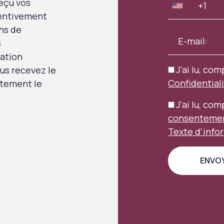
eçu vos
tentivement
ns de
s
uation
J'ai lu, com
us recevez le
Confidential
aitement le
J'ai lu, co
consentement
Texte d'info