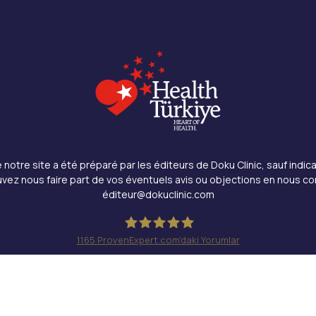
notre site a été préparé par les éditeurs de Doku Clinic, sauf indica
vez nous faire part de vos éventuels avis ou objections en nous co
éditeur@dokuclinic.com
1165
ProvenExpert.com'daki Yorumlar
Doku Clinic
és.
Design & SEO : Crabs Media