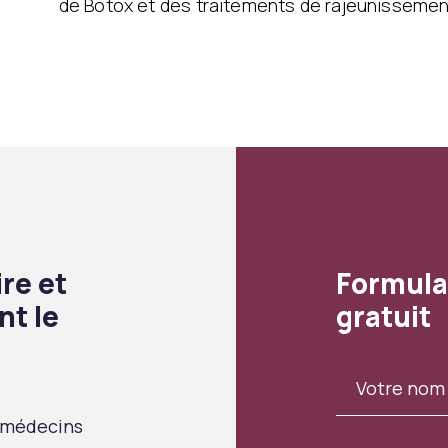
de Botox et des traitements de rajeunissement
re et
Formula
nt le
gratuit
 médecins