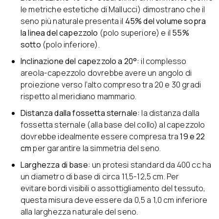
le metriche estetiche di Mallucci) dimostrano che il
seno più naturale presenta il
45% del volume sopra
la linea del capezzolo
(polo superiore) e il
55%
sotto
(polo inferiore).
Inclinazione del capezzolo a 20°:
il complesso
areola-capezzolo dovrebbe avere un angolo di
proiezione verso l’alto compreso tra 20 e 30 gradi
rispetto al meridiano mammario.
Distanza dalla fossetta sternale:
la distanza dalla
fossetta sternale (alla base del collo) al capezzolo
dovrebbe idealmente essere compresa tra
19 e 22
cm
per garantire la simmetria del seno.
Larghezza di base:
un protesi standard da 400 cc ha
un diametro di base di circa 11,5-12,5 cm. Per
evitare bordi visibili o assottigliamento del tessuto,
questa misura deve essere da 0,5 a 1,0 cm inferiore
alla larghezza naturale del seno.