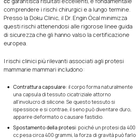
cc
garantisca risultati eccellenti, è fondamentale
comprendere i rischi chirurgici e a lungo termine.
Presso la Doku Clinic, il Dr. Engin Öcal minimizza
questi rischi attenendosi alle rigorose linee guida
di sicurezza che gli hanno valso la certificazione
europea.
I rischi clinici più rilevanti associati agli protesi
mammarie mammari includono:
Contrattura capsulare:
il corpo forma naturalmente
una capsula di tessuto cicatriziale attorno
all’involucro di silicone. Se questo tessuto si
ispessisce e si contrae, il seno può diventare duro,
apparire deformato o causare fastidio.
Spostamento dell
a
protesi:
poiché un protesi da 400
cc pesa circa 400 grammi, la forza di gravità può farlo