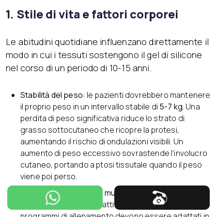
1. Stile di vita e fattori corporei
Le abitudini quotidiane influenzano direttamente il
modo in cui i tessuti sostengono il gel di silicone
nel corso di un periodo di 10-15 anni.
Stabilità del peso:
le pazienti dovrebbero mantenere
il proprio peso in un intervallo stabile di
5-7 kg
. Una
perdita di peso significativa riduce lo strato di
grasso sottocutaneo che ricopre la protesi,
aumentando il rischio di ondulazioni visibili. Un
aumento di peso eccessivo sovrastende l’involucro
cutaneo, portando a ptosi tissutale quando il peso
viene poi perso.
Attività fisica e cura del muscolo
pettorale:
mantenersi attive è incoraggiato, ma i
programmi di allenamento devono essere adattati in