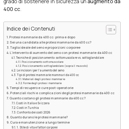
grado di sostenere in sicurezza un
augment
o
da
400 cc
.
Indice dei Contenuti
Protesi mammarie da 400 cc: prima e dopo
Sei una candidata alle protesi mammarie da 400 cc?
Taglia ideale del seno e proporzioni corporee
L’intervento di aumento del seno con protesi mammarie da 400 cc
Tecniche di posizionamento: sottomuscolare vs. sottoglandolare
Posizionamento sottomuscolare
Posizionamento sottoglandolare (sopra il muscolo)
Le incisioni per l’aumento del seno
Tipi di protesi mammarie mammari da 400 cc
Materiali degli protesi mammarie
Forme degli protesi mammarie
Tempi di recupero e cure post-operatorie
Potenziali rischi e complicazioni degli protesi mammarie da 400 cc
Quanto costano gli protesi mammarie da 400 cc?
Costi in Italia e Svizzera
Costi in Turchia
Confronto dei costi 2026
Quanto durano le protesi mammarie?
Cura e manutenzione a lungo termine
1. Stile di vita e fattori corporei