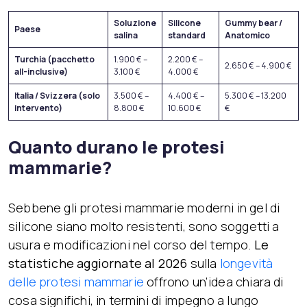
Soluzione
Silicone
Gummy bear /
Paese
salina
standard
Anatomico
Turchia (pacchetto
1.900 € –
2.200 € –
2.650 € – 4.900 €
all-inclusive)
3.100 €
4.000 €
Italia / Svizzera (solo
3.500 € –
4.400 € –
5.300 € – 13.200
intervento)
8.800 €
10.600 €
€
Quanto durano le protesi
mammarie?
Sebbene gli protesi mammarie moderni in gel di
silicone siano molto resistenti, sono soggetti a
usura e modificazioni nel corso del tempo.
Le
statistiche aggiornate al 2026
sulla
longevità
delle protesi mammarie
offrono un’idea chiara di
cosa significhi, in termini di impegno a lungo