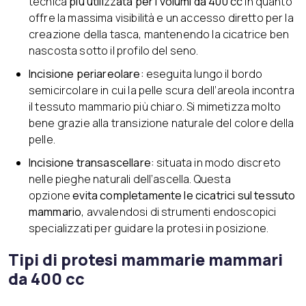
tecnica
più utilizzata per i volumi da 400 cc
in quanto
offre la massima visibilità e un accesso diretto per la
creazione della tasca, mantenendo la cicatrice ben
nascosta sotto il profilo del seno.
Incisione periareolare:
eseguita lungo il bordo
semicircolare in cui la pelle scura dell’areola incontra
il tessuto mammario più chiaro. Si mimetizza molto
bene grazie alla transizione naturale del colore della
pelle.
Incisione transascellare:
situata in modo discreto
nelle pieghe naturali dell’ascella. Questa
opzione
evita completamente le cicatrici sul tessuto
mammario
, avvalendosi di strumenti endoscopici
specializzati per guidare la protesi in posizione.
Tipi di protesi mammarie mammari
da 400 cc