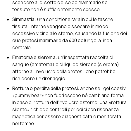
scendere al di sotto del solco mammario se il
tessuto non è sufficientemente spesso.
Simmastia:
una condizione rara in cui le tasche
tissutali interne vengono dissecare in modo
eccessivo vicino allo sterno, causando la fusione dei
due
protesi mammarie da 400 cc
lungo la linea
centrale.
Ematoma e sieroma:
un’inaspettata raccolta di
sangue (ematoma) o di liquido sieroso (sieroma)
attorno all’involucro della protesi, che potrebbe
richiedere un drenaggio.
Rottura o perdita dell
a
protesi:
anche se i gel coesivi
«gummy bear» non fuoriescono né cambiano forma
in caso di rottura dell’involucro esterno, una «rottura
silente» richiede controlli periodici con risonanza
magnetica per essere diagnosticata e monitorata
nel tempo.