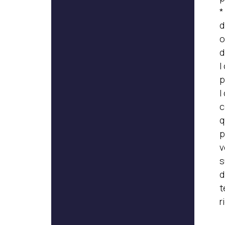
*
d
o
d
I
p
I
c
q
p
v
s
d
t
r