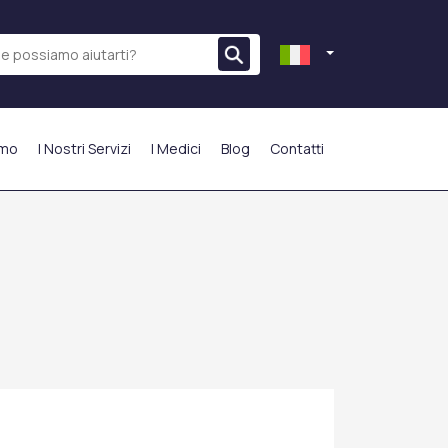
amo
I Nostri Servizi
I Medici
Blog
Contatti
PIÙ PREFERITO