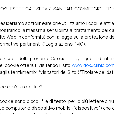
Terapia Degli Esosomi
Trattamento PRP
Diradamento
OKU ESTETICA E SERVIZI SANITARI COMMERCIO. LTD. 
Mesoterapia
Regionale
Non
Emtone
Iniezioni di Idratazione
Emsculpt
DNA del Salmone
esideriamo sottolineare che utilizziamo i cookie attra
CoolSculpting
Iniezioni Stimolanti Di
ostrando la massima sensibilità al trattamento dei dati
Lipocel
Collagene
ito Web in conformità con la legge sulla protezione de
Trattamento
Iniezione di Giovinezza
ormative pertinenti (“Legislazione KVK”).
smagliature
Trattamento
Trattamento Edema con
Imperfezioni
ti
dreinaggio linfatico
Trattamento Acne
o scopo della presente Cookie Policy è quello di informart
Peeling Chimico
ei cookie ottenuti visitando il sito
www.dokuclinic.co
ati)
Alloblast
agli utenti/membri/visitatori del Sito (”Titolare dei dati
Fili
Cosmelan &
Dermamelan
Terapia Con Cellule
he cos’è un cookie?
Staminali Autologhe
OxyGeneo Cura Medica
 cookie sono piccoli file di testo, per lo più lettere 
Della Pelle
Vitamine Per Le Mani
uo computer o dispositivo mobile (“dispositivo”) che c