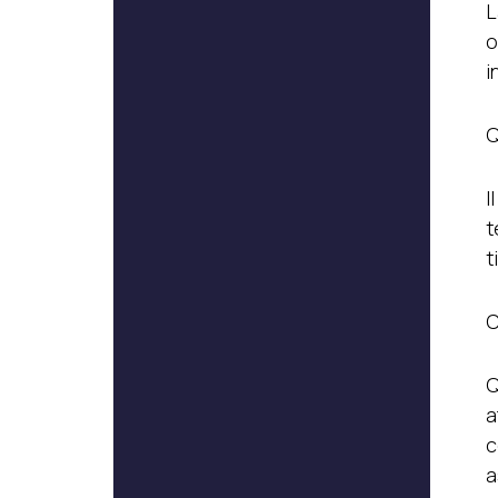
L
o
i
Q
I
t
t
C
Q
a
c
a