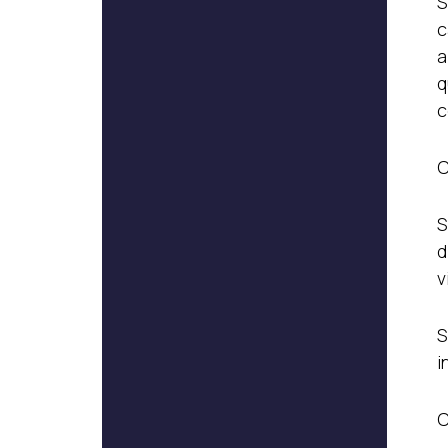
S
c
a
q
c
C
S
d
v
S
i
C