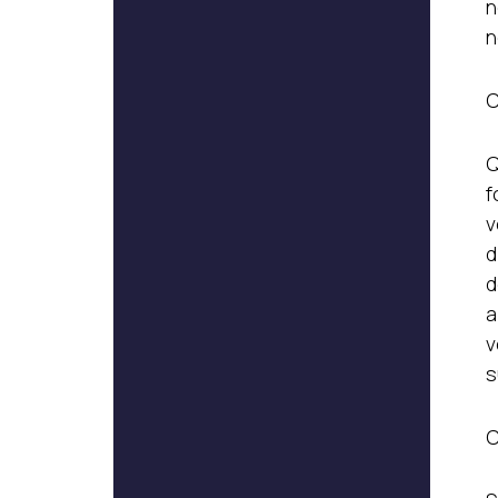
n
n
C
Q
f
v
d
d
a
v
s
C