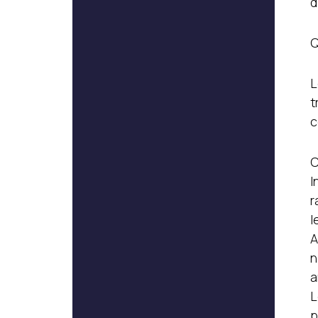
d
Q
L
t
c
C
I
r
l
A
n
a
L
p