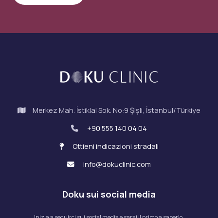
Hello – May & June 2022
Merkez Mah. İstiklal Sok. No:9 Şişli, İstanbul/Türkiye
+90 555 140 04 04
Elle – May 2022
Ottieni indicazioni stradali
info@dokuclinic.com
Doku sui social media
Inizia a seguirci sui social media e sarai il primo a saperlo.