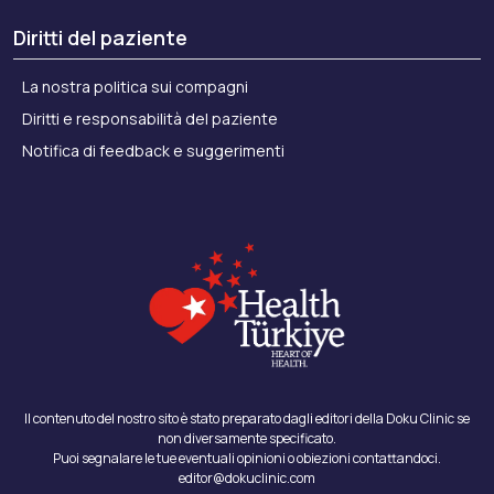
Diritti del paziente
La nostra politica sui compagni
Elle – March 2022
Diritti e responsabilità del paziente
Notifica di feedback e suggerimenti
Il contenuto del nostro sito è stato preparato dagli editori della Doku Clinic se
InStyle – March 2022
non diversamente specificato.
Puoi segnalare le tue eventuali opinioni o obiezioni contattandoci.
editor@dokuclinic.com