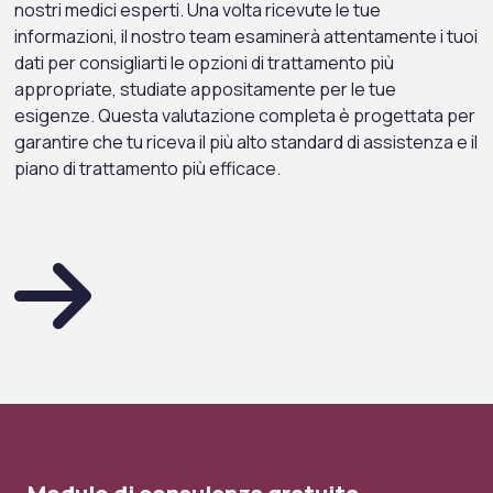
nostri medici esperti. Una volta ricevute le tue
Formsanté – June 2022
ALEM-OCAK 25
informazioni, il nostro team esaminerà attentamente i tuoi
dati per consigliarti le opzioni di trattamento più
appropriate, studiate appositamente per le tue
esigenze. Questa valutazione completa è progettata per
garantire che tu riceva il più alto standard di assistenza e il
piano di trattamento più efficace.
InStyle – June 2022