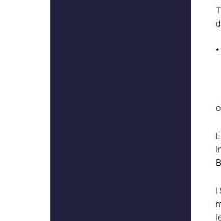
T
d
*
o
E
I
B
I
m
l