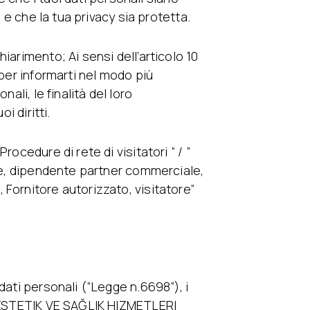
e e che la tua privacy sia protetta.
iarimento; Ai sensi dell’articolo 10
 per informarti nel modo più
ali, le finalità del loro
i diritti.
ocedure di rete di visitatori “ / ”
nte, dipendente partner commerciale,
Fornitore autorizzato, visitatore”
dati personali (“Legge n.6698”), i
KU ESTETIK VE SAĞLIK HIZMETLERI