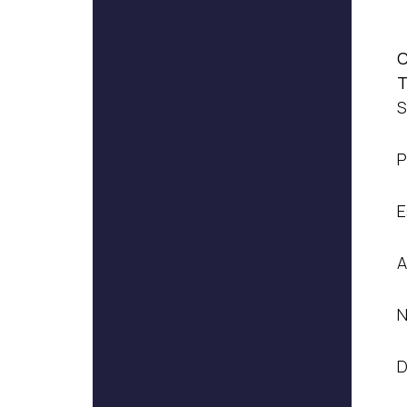
C
T
S
P
E
A
D