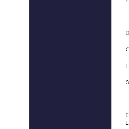
F
D
C
F
S
E
E