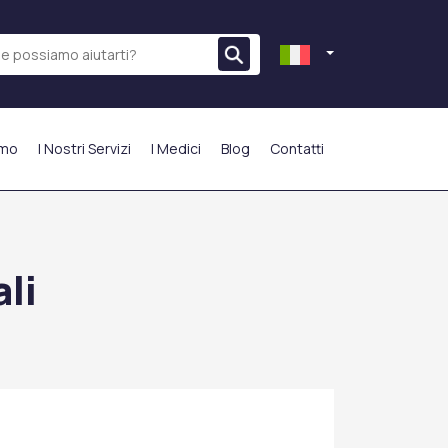
amo
I Nostri Servizi
I Medici
Blog
Contatti
PIÙ PREFERITO
li