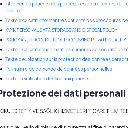
Terapia Degli Esosomi
Informer les patients des procédures de traitement du 
Trattamento PRP
Diradamento
éclairé
Mesoterapia
Regionale
Non
Emtone
Iniezioni di Idratazione
Texte explicatif informant les patients des procédures d
Emsculpt
DNA del Salmone
KVKK PERSONAL DATA STORAGE AND DISPOSAL POLICY
CoolSculpting
Iniezioni Stimolanti Di
Lipocel
Collagene
POLICY AND PROCEDURE OF PROCESSING PRIVATE QUALITY
Trattamento
Iniezione di Giovinezza
Texte explicatif concernant les caméras de sécurité de l
smagliature
Trattamento
Trattamento Edema con
Imperfezioni
Texte d’explication sur la protection des données person
ti
dreinaggio linfatico
Trattamento Acne
Formulaire de demande de données personnelles
Peeling Chimico
ati)
Alloblast
Texte d’explication destiné aux patients
Fili
Cosmelan &
Dermamelan
Protezione dei dati personal
Terapia Con Cellule
Staminali Autologhe
OxyGeneo Cura Medica
OKU ESTETIK VE SAĞLIK HIZMETLERI TICARET LIMITED Ş
Della Pelle
Vitamine Per Le Mani
ossibile livello di misure di sicurezza al fine di garanti