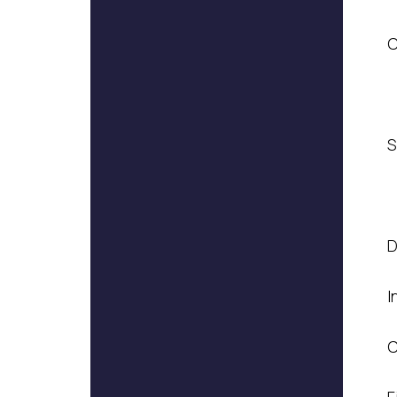
C
S
D
I
C