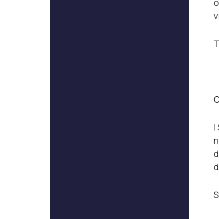
o
v
T
C
I
n
d
d
S