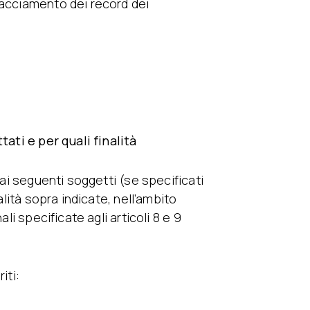
racciamento dei record dei
tati e per quali finalità
 ai seguenti soggetti (se specificati
alità sopra indicate, nell’ambito
li specificate agli articoli 8 e 9
iti: