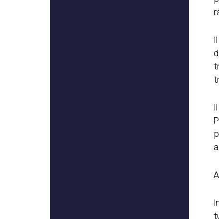
r
I
d
t
t
I
P
p
a
A
I
t