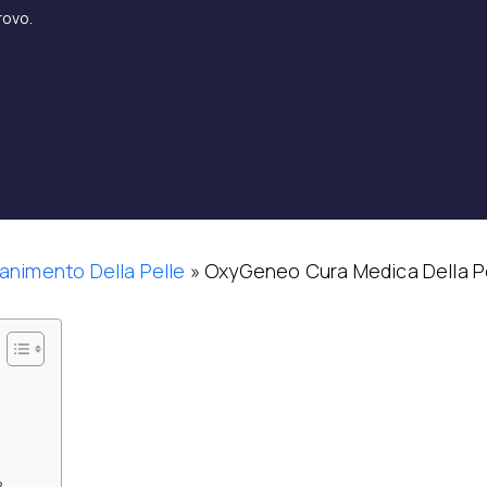
rovo.
animento Della Pelle
»
OxyGeneo Cura Medica Della P
?