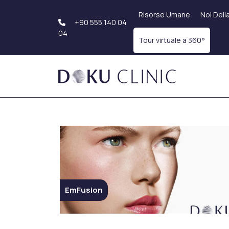
Risorse Umane
Noi Dell
+90 555 140 04
04
Tour virtuale a 360°
Trapianto Di Capelli
Estetica Del Cor
Sapphire FUE
Liposuzione
Trapianto di Barba
Addominoplastica
Trapianto Capelli Dhi
Lifting Delle Bracci
Trapianto di
Estetica Genitale
Sopracciglia
Estetica dei glutei
EmFusion
Trattamenti Dentali
Estetica Del Sen
Sorriso Hollywoodiano
Aumento Del Seno
Impianto Dentale
Riduzione Del Sen