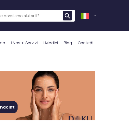
amo
I Nostri Servizi
I Medici
Blog
Contatti
PIÙ PREFERITO
ndolift