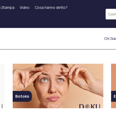
a Stampa
Video
Cosa hanno detto?
Chi Si
po
Trattamenti Laser
Applicazioni Di
Laser Frazionato
Riempimento
Riempimento Labiale
ICON Laser
Filler Delle Guange
a
Epilazione Laser
Filler Della Fronte
Starwalker Laser
Filler Leggeri Sotto Gli
 (BBL)
Red Touch
Occhi
Laser Tattoo Removal
Botoks
E
o
Riempimento della
Ringiovanimento Della
Linea della Mascella
o
Pelle
Applicazione Smart Filler