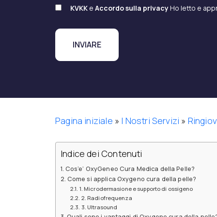
KVKK
e
Accordo sulla privacy
Ho letto e app
Pagina iniziale
»
I Nostri Servizi
»
Ringiov
Indice dei Contenuti
Cos’e’ OxyGeneo Cura Medica della Pelle?
Come si applica Oxygeno cura della pelle?
1. Microdermasione e supporto di ossigeno
2. Radiofrequenza
3. Ultrasound
Quali sono i vantaggi di Oxygeno cura della pelle