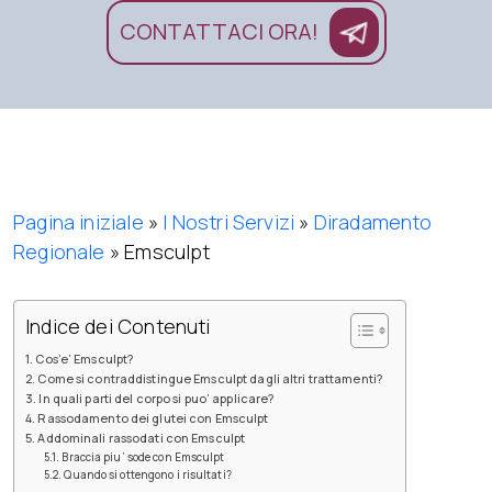
CONTATTACI ORA!
Pagina iniziale
»
I Nostri Servizi
»
Diradamento
Regionale
»
Emsculpt
Indice dei Contenuti
Cos’e’ Emsculpt?
Come si contraddistingue Emsculpt dagli altri trattamenti?
In quali parti del corpo si puo’ applicare?
Rassodamento dei glutei con Emsculpt
Addominali rassodati con Emsculpt
Braccia piu’ sode con Emsculpt
Quando si ottengono i risultati?