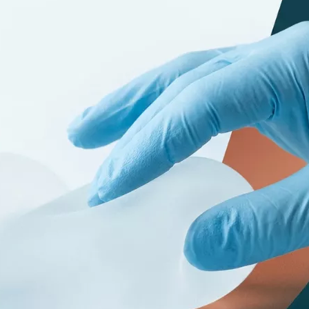
Terapia Degli Esosomi
Trattamento PRP
Diradamento
Mesoterapia
Regionale
Non
Emtone
Iniezioni di Idratazione
Emsculpt
DNA del Salmone
CoolSculpting
Iniezioni Stimolanti Di
Lipocel
Collagene
Trattamento
Iniezione di Giovinezza
smagliature
Trattamento
Trattamento Edema con
Imperfezioni
ti
dreinaggio linfatico
Trattamento Acne
Peeling Chimico
ati)
Alloblast
Fili
Cosmelan &
Dermamelan
Terapia Con Cellule
Staminali Autologhe
OxyGeneo Cura Medica
Della Pelle
Vitamine Per Le Mani