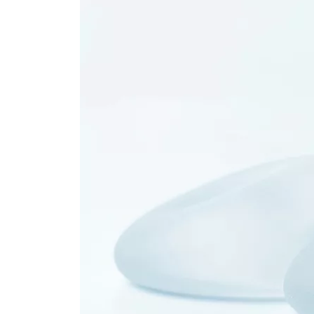
Faccette Dentali
Chirurgia di
Sbiancamento dei Denti
Ginecomastia
Riempimento Del Dente
Lifting Facciale 
Chirurgico
Estetica Facciale
Plexr
Lifting Viso e Collo
Endolift
Chirurgia Cosmetica
Ultherapy
Delle Palpebre
BBL Hero Full Body
Chirurgia cosmetica
Ultrasuoni ad Alta
delle orecchie
Intensita’ Focalizza
Bichectomia
(HI-FU)
Rinoplastica
Scarlet X (Aghi Dor
Rinoplastica
Lifting Del Viso Con 
Rinoplastica Etnica
Di Trazione
Tipo Rinoplastica
Settorinoplastica
Rinoplastica di revisione
(secondaria)