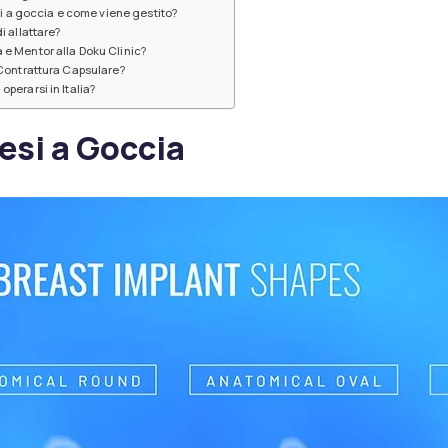
esi a goccia e come viene gestito?
i allattare?
 e Mentor alla Doku Clinic?
 Contrattura Capsulare?
perarsi in Italia?
esi a Goccia