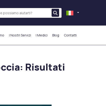
amo
I Nostri Servizi
I Medici
Blog
Contatti
PIÙ PREFERITO
ccia: Risultati