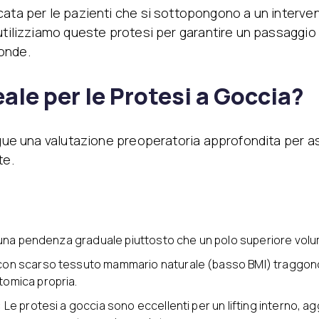
cata per le pazienti che si sottopongono a un interve
 utilizziamo queste protesi per garantire un passaggio 
tonde.
eale per le Protesi a Goccia?
e una valutazione preoperatoria approfondita per assi
te.
 una pendenza graduale piuttosto che un polo superiore volu
 con scarso tessuto mammario naturale (basso BMI) traggono
tomica propria.
:
Le protesi a goccia sono eccellenti per un lifting interno, 