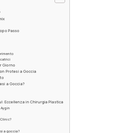
?
mix
 dopo Passo
serimento
catrici
r Giorno
con Protesi a Goccia
nto
esi a Goccia?
ul: Eccellenza in Chirurgia Plastica
n Aygin
Clinic?
esi a goccia?