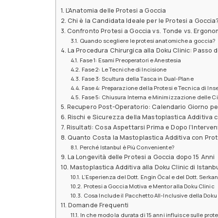
L’Anatomia delle Protesi a Goccia
Chi è la Candidata Ideale per le Protesi a Goccia
Confronto Protesi a Goccia vs. Tonde vs. Ergono
Quando scegliere le protesi anatomiche a goccia?
La Procedura Chirurgica alla Doku Clinic: Passo
Fase 1: Esami Preoperatori e Anestesia
Fase 2: Le Tecniche di Incisione
Fase 3: Scultura della Tasca in Dual-Plane
Fase 4: Preparazione della Protesi e Tecnica di In
Fase 5: Chiusura Interna e Minimizzazione delle Ci
Recupero Post-Operatorio: Calendario Giorno pe
Rischi e Sicurezza della Mastoplastica Additiva 
Risultati: Cosa Aspettarsi Prima e Dopo l’Interve
Quanto Costa la Mastoplastica Additiva con Prot
Perché Istanbul è Più Conveniente?
La Longevità delle Protesi a Goccia dopo 15 Anni
Mastoplastica Additiva alla Doku Clinic di Istanb
L’Esperienza del Dott. Engin Öcal e del Dott. Serka
Protesi a Goccia Motiva e Mentor alla Doku Clinic
Cosa Include il Pacchetto All-Inclusive della Doku 
Domande Frequenti
In che modo la durata di 15 anni influisce sulle prot