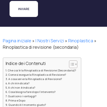
Pagina iniziale
»
I Nostri Servizi
»
Rinoplastica
»
Rinoplastica di revisione (secondaria)
Indice dei Contenuti
Che cos’è la Rinoplastica di Revisione (Secondaria)?
Come si esegue la Rinoplastica di Revisione?
A cosa serve la Rinoplastica di Revisione?
A chi è indicata?
A chi non è indicata?
Cosa bisogna fare dopo l’intervento?
Quali sono i vantaggi?
Prima e Dopo
Quando è il momento giusto?