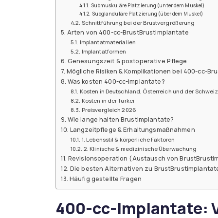
Submuskuläre Platzierung (unter dem Muskel)
Subglanduläre Platzierung (über dem Muskel)
Schnittführung bei der Brustvergrößerung
Arten von 400-cc-BrustBrustimplantate
Implantatmaterialien
Implantatformen
Genesungszeit & postoperative Pflege
Mögliche Risiken & Komplikationen bei 400-cc-Br
Was kosten 400-cc-Implantate?
Kosten in Deutschland, Österreich und der Schwe
Kosten in der Türkei
Preisvergleich 2026
Wie lange halten Brustimplantate?
Langzeitpflege & Erhaltungsmaßnahmen
1. Lebensstil & körperliche Faktoren
2. Klinische & medizinische Überwachung
Revisionsoperation (Austausch von BrustBrusti
Die besten Alternativen zu BrustBrustimplanta
Häufig gestellte Fragen
400-cc-Implantate: 