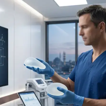
g
Hautunreinheiten
Nicht-chirurgisches
Akne-Behandlung
rurgie
Facelifting
Chemisches Peeling
Endolift
Alloblast
Ultherapie
Cosmelan &
BBL Hero Ganzkörper
Dermamelan
Hochintensiver
Autologe
fokussierter Ultraschall
Stammzelltherapie
(HI-FU)
OxyGeneo Medizinische
Scarlet X (Goldene
Hautpflege
Nadel)
Vitamin für die Hände
Faden-Facelift
Regionale
Ausdünnung
Emtone
Emsculpt Neo
CoolSculpting
Lipocel
Behandlung von
Dehnungsstreifen
Lymphdrainage