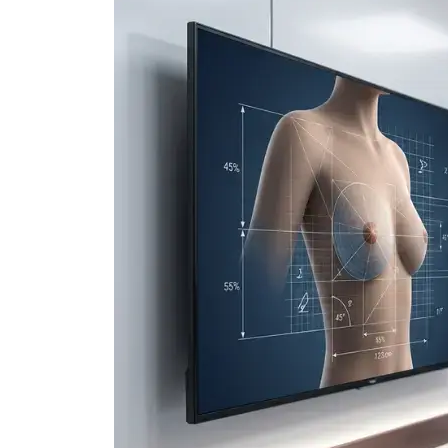
(Bleaching)
Brustverkleinerun
Zahnfüllungen
Mastopexie
Gynäkomastie-Chi
Gesichtsästhetik
Lifting von Gesicht und
Bewerbungen
Hals
ausfüllen
Lippenauffüllung
Kosmetische Chirurgie
Wangenauffüller
der Augenlider
Stirnfüller
Kosmetische
Lichtfüller für die
Ohrchirurgie
Augenpartie
Bichektomie
Kieferfiller
Nasenkorrektur
Smart Filler
Rhinoplastie
Anwendungen
Ethnische Rhinoplastik
Typ Nasenkorrektur
Septorinoplastie
Revision Rhinoplastik