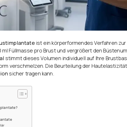
Behandlung von
Ödemen
rustimplantate
ist ein körperformendes Verfahren zur 
0 ml Füllmasse pro Brust und vergrößert den Büstenu
al
stimmt dieses Volumen individuell auf Ihre Brustbasi
orm verschmelzen. Die Beurteilung der Hautelastizität
ion
sicher tragen kann.
mplantate?
lantate
lär