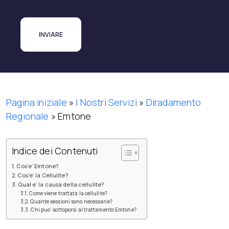
Pagina iniziale
»
I Nostri Servizi
»
Diradamento
Regionale
»
Emtone
Indice dei Contenuti
Cos’e’ Emtone?
Cos’e’ la Cellulite?
Qual e’ la causa della cellulite?
Come viene trattata la cellulite?
Quante sessioni sono necessarie?
Chi puo’ sottoporsi al trattamento Emtone?