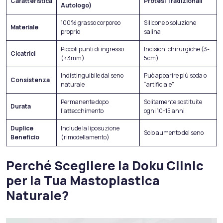
Caratteristica
Protesi Tradizionali
Autologo)
100% grasso corporeo
Silicone o soluzione
Materiale
proprio
salina
Piccoli punti di ingresso
Incisioni chirurgiche (3-
Cicatrici
(<3mm)
5cm)
Indistinguibile dal seno
Può apparire più soda o
Consistenza
naturale
“artificiale”
Permanente dopo
Solitamente sostituite
Durata
l’attecchimento
ogni 10-15 anni
Duplice
Include la liposuzione
Solo aumento del seno
Beneficio
(rimodellamento)
Perché Scegliere la Doku Clinic
per la Tua Mastoplastica
Naturale?