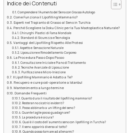
Indice dei Contenuti
Comprendere l’Aumento del Seno con Grasso Autologo
Come Funziona il Lipofilling Mammario?
Esperti nel Trapianto di Grasso al Seno in Turchia
Perché Scegliere la Doku Clinic per la Tua Mastoplastica Naturale?
Chirurghi Plastici di Fama Mondiale
Standard di Sicurezza e Tecnologia
Vantaggi del Lipofilling Rispetto Alle Protesi
Aspetto e Sensazione Naturale
Liposuzione e Rimodellamento Corporeo
La Procedura Passo Dopo Passo
Consultazione Iniziale e Piano di Trattamento
Tecniche Avanzate di Liposuzione
Purificazione e Micro-Iniezione
Il Lipofilling Mammario è Adatto a Te?
Recupero e cure post-operatorie a Istanbul
Mantenimento a lungo termine
Domande Frequenti
Quanto dura il risultato del lipofilling mammario?
Resteranno cicatrici evidenti?
Posso abbinarlo a un lifting del seno?
Quante taglie posso guadagnare?
La procedura è sicura?
Qual è il costo dell’aumento seno con lipofilling in Turchia?
Il seno apparirà diverso al tatto?
Quando posso tornare ad allenarmi?