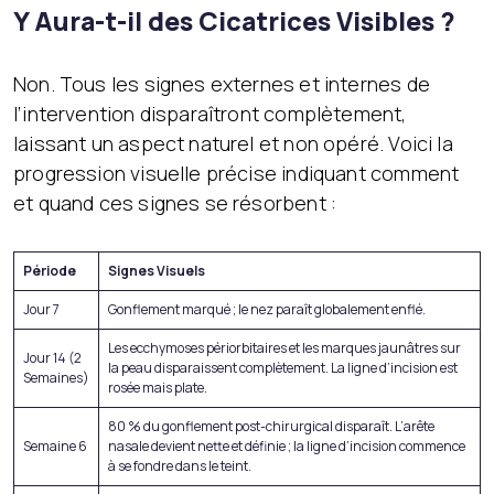
Y Aura-t-il des Cicatrices Visibles ?
Non. Tous les signes externes et internes de
l’intervention disparaîtront complètement,
laissant un aspect naturel et non opéré. Voici la
progression visuelle précise indiquant comment
et quand ces signes se résorbent :
Période
Signes Visuels
Jour 7
Gonflement marqué ; le nez paraît globalement enflé.
Les ecchymoses périorbitaires et les marques jaunâtres sur
Jour 14 (2
la peau disparaissent complètement. La ligne d’incision est
Semaines)
rosée mais plate.
80 % du gonflement post-chirurgical disparaît. L’arête
Semaine 6
nasale devient nette et définie ; la ligne d’incision commence
à se fondre dans le teint.