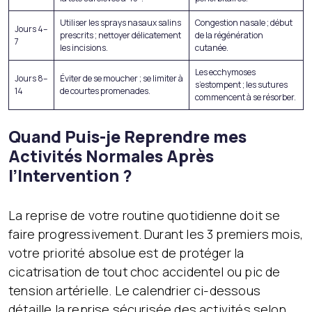
Utiliser les sprays nasaux salins
Congestion nasale ; début
Jours 4–
prescrits ; nettoyer délicatement
de la régénération
7
les incisions.
cutanée.
Les ecchymoses
Jours 8–
Éviter de se moucher ; se limiter à
s’estompent ; les sutures
14
de courtes promenades.
commencent à se résorber.
Quand Puis-je Reprendre mes
Activités Normales Après
l’Intervention ?
La reprise de votre routine quotidienne doit se
faire progressivement. Durant les 3 premiers mois,
votre priorité absolue est de protéger la
cicatrisation de tout choc accidentel ou pic de
tension artérielle. Le calendrier ci-dessous
détaille la reprise sécurisée des activités selon