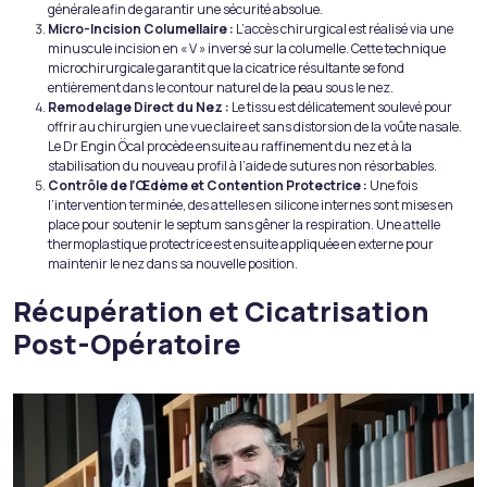
générale afin de garantir une sécurité absolue.
Micro-Incision Columellaire :
L’accès chirurgical est réalisé via une
minuscule incision en « V » inversé sur la columelle. Cette technique
microchirurgicale garantit que la cicatrice résultante se fond
entièrement dans le contour naturel de la peau sous le nez.
Remodelage Direct du Nez :
Le tissu est délicatement soulevé pour
offrir au chirurgien une vue claire et sans distorsion de la voûte nasale.
Le Dr Engin Öcal procède ensuite au raffinement du nez et à la
stabilisation du nouveau profil à l’aide de sutures non résorbables.
Contrôle de l’Œdème et Contention Protectrice :
Une fois
l’intervention terminée, des attelles en silicone internes sont mises en
place pour soutenir le septum sans gêner la respiration. Une attelle
thermoplastique protectrice est ensuite appliquée en externe pour
maintenir le nez dans sa nouvelle position.
Récupération et Cicatrisation
Post-Opératoire