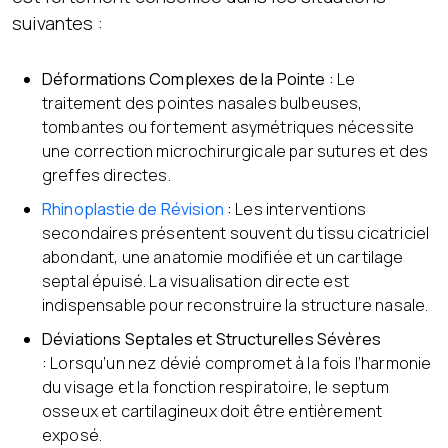
suivantes :
Déformations Complexes de la Pointe :
Le
traitement des pointes nasales bulbeuses,
tombantes ou fortement asymétriques nécessite
une correction microchirurgicale par sutures et des
greffes directes.
Rhinoplastie de Révision
:
Les interventions
secondaires présentent souvent du tissu cicatriciel
abondant, une anatomie modifiée et un cartilage
septal épuisé. La visualisation directe est
indispensable pour reconstruire la structure nasale.
Déviations Septales et Structurelles Sévères
:
Lorsqu’un nez dévié compromet à la fois l’harmonie
du visage et la fonction respiratoire, le septum
osseux et cartilagineux doit être entièrement
exposé.