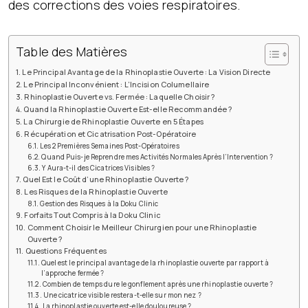
des corrections des voies respiratoires.
Table des Matières
Le Principal Avantage de la Rhinoplastie Ouverte : La Vision Directe
Le Principal Inconvénient : L’Incision Columellaire
Rhinoplastie Ouverte vs. Fermée : Laquelle Choisir ?
Quand la Rhinoplastie Ouverte Est-elle Recommandée ?
La Chirurgie de Rhinoplastie Ouverte en 5 Étapes
Récupération et Cicatrisation Post-Opératoire
Les 2 Premières Semaines Post-Opératoires
Quand Puis-je Reprendre mes Activités Normales Après l’Intervention ?
Y Aura-t-il des Cicatrices Visibles ?
Quel Est le Coût d’une Rhinoplastie Ouverte ?
Les Risques de la Rhinoplastie Ouverte
Gestion des Risques à la Doku Clinic
Forfaits Tout Compris à la Doku Clinic
Comment Choisir le Meilleur Chirurgien pour une Rhinoplastie
Ouverte ?
Questions Fréquentes
Quel est le principal avantage de la rhinoplastie ouverte par rapport à
l’approche fermée ?
Combien de temps dure le gonflement après une rhinoplastie ouverte ?
Une cicatrice visible restera-t-elle sur mon nez ?
La rhinoplastie ouverte est-elle douloureuse ?