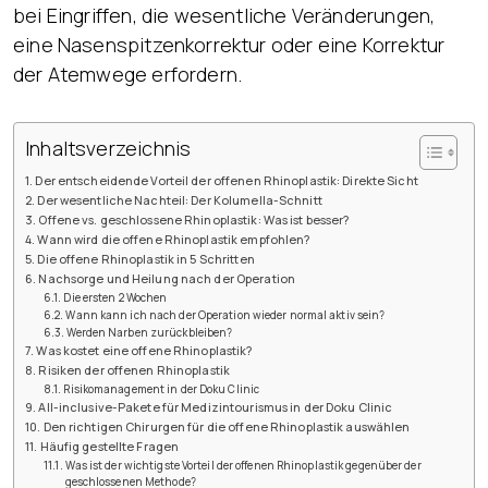
bei Eingriffen, die wesentliche Veränderungen,
eine Nasenspitzenkorrektur oder eine Korrektur
der Atemwege erfordern.
Inhaltsverzeichnis
Der entscheidende Vorteil der offenen Rhinoplastik: Direkte Sicht
Der wesentliche Nachteil: Der Kolumella-Schnitt
Offene vs. geschlossene Rhinoplastik: Was ist besser?
Wann wird die offene Rhinoplastik empfohlen?
Die offene Rhinoplastik in 5 Schritten
Nachsorge und Heilung nach der Operation
Die ersten 2 Wochen
Wann kann ich nach der Operation wieder normal aktiv sein?
Werden Narben zurückbleiben?
Was kostet eine offene Rhinoplastik?
Risiken der offenen Rhinoplastik
Risikomanagement in der Doku Clinic
All-inclusive-Pakete für Medizintourismus in der Doku Clinic
Den richtigen Chirurgen für die offene Rhinoplastik auswählen
Häufig gestellte Fragen
Was ist der wichtigste Vorteil der offenen Rhinoplastik gegenüber der
geschlossenen Methode?