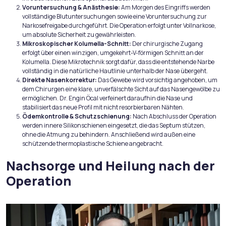
Voruntersuchung & Anästhesie:
Am Morgen des Eingriffs werden
vollständige Blutuntersuchungen sowie eine Voruntersuchung zur
Narkosefreigabe durchgeführt. Die Operation erfolgt unter Vollnarkose,
um absolute Sicherheit zu gewährleisten.
Mikroskopischer Kolumella-Schnitt:
Der chirurgische Zugang
erfolgt über einen winzigen, umgekehrt-V-förmigen Schnitt an der
Kolumella. Diese Mikrotechnik sorgt dafür, dass die entstehende Narbe
vollständig in die natürliche Hautlinie unterhalb der Nase übergeht.
Direkte Nasenkorrektur:
Das Gewebe wird vorsichtig angehoben, um
dem Chirurgen eine klare, unverfälschte Sicht auf das Nasengewölbe zu
ermöglichen. Dr. Engin Öcal verfeinert daraufhin die Nase und
stabilisiert das neue Profil mit nicht resorbierbaren Nähten.
Ödemkontrolle & Schutzschienung:
Nach Abschluss der Operation
werden innere Silikonschienen eingesetzt, die das Septum stützen,
ohne die Atmung zu behindern. Anschließend wird außen eine
schützende thermoplastische Schiene angebracht.
Nachsorge und Heilung nach der
Operation