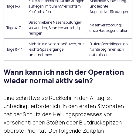
Kalte Kompressen auf die Wangen
Maximale Schwellung
Tage 1–3
auflegen; mit um 45° erhöhtem
und leichte
Kopf schlafen.
Augenlidverfärbungen.
Verschriebene Nasenspülungen
Nasenverstopfung;
Tage 4–7
verwenden; Schnitte vorsichtig
erste Hautregeneration.
reinigen.
Nicht in die Nase schnäuzen; nur
Blutergüsse klingen ab;
Tage 8–14
leichte Spaziergänge
Nähte beginnen sich
unternehmen.
aufzulösen.
Wann kann ich nach der Operation
wieder normal aktiv sein?
Eine schrittweise Rückkehr in den Alltag ist
unbedingt erforderlich. In den ersten 3 Monaten
hat der Schutz des Heilungsprozesses vor
versehentlichen Stößen oder Blutdruckspitzen
oberste Priorität. Der folgende Zeitplan