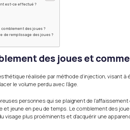
ire
Éclaircie régionale
Traitement des
t est-ce effectué ?
Emtone
imperfections
Emsculpt
Traitement de l’acnée
CoolSculpting
Baby Face Ultra
Lipocel – Cool Sonic
e comblement des joues ?
Peeling chimique
 non
Traitement Vergetures
re de remplissage des joues ?
Alloblast
Traitement de l’œdème
Cosmelan &
de drainage
Dermamelan
lymphatique
Thérapie par cellules
blement des joues et commen
souches autologues
s à
Traitements au laser
Soins médicaux de la
I-FU)
Laser fractionné
peau OxyGeneo
esthétique réalisée par méthode d’injection, visant à 
ICON Laser
Vitamine pour les mains
lacer le volume perdu avec l’âge.
Épilation au laser
Laser Starwalker
Red Touch
euses personnes qui se plaignent de l’affaissement et
Détatouage au laser
 et jeune en peu de temps. Le comblement des joues,
Femilift:
 du visage plus proéminents et d’acquérir une apparen
Rajeunissement génital