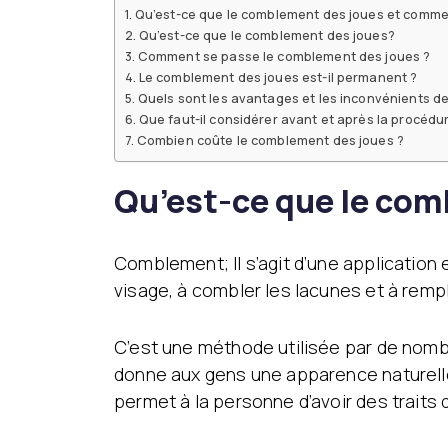
Traitements dentaires
Réduction mamma
Qu’est-ce que le comblement des joues et commen
Hollywood Smile
Mastopexie
Qu’est-ce que le comblement des joues?
Implants Dentaires
Chirurgie de la
Comment se passe le comblement des joues ?
Couronnes Dentaires
gynécomastie
Le comblement des joues est-il permanent ?
Blanchiment des dents
Quels sont les avantages et les inconvénients d
Remplissage et
Lifting du visage
Que faut-il considérer avant et après la procédu
traitement de canal
chirurgical
Combien coûte le comblement des joues ?
Endolift
Esthétique du visage
Ulthérapie
Qu’est-ce que le com
Le lifting cervico facial
BBL Hero Full Body
Esthétique des
Ultrasons focalisé
paupières (La
haute intensité (H
Comblement; Il s’agit d’une application 
blépharoplastie)
Scarlet X (Aiguille
visage, à combler les lacunes et à remp
Esthétique de l’oreille
Dorée)
(L’otoplastie)
Les Fils Tenseurs
Bichectomie
C’est une méthode utilisée par de nombr
Lifting des lèvres
donne aux gens une apparence naturelle
permet à la personne d’avoir des traits