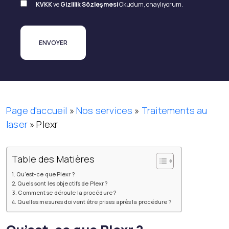
KVKK
ve
Gizlilik Sözleşmesi
Okudum, onaylıyorum.
Page d'accueil
»
Nos services
»
Traitements au
laser
»
Plexr
Table des Matières
Qu’est-ce que Plexr ?
Quels sont les objectifs de Plexr ?
Comment se déroule la procédure ?
Quelles mesures doivent être prises après la procédure ?