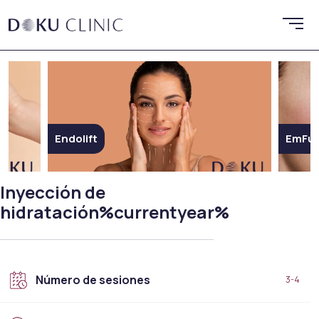
dolift
EmFusion
Inyección de
hidratación%currentyear%
Número de sesiones
3-4