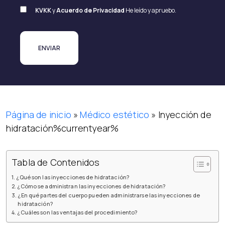
KVKK
y
Acuerdo de Privacidad
He leído y apruebo.
Página de inicio
»
Médico estético
»
Inyección de
hidratación%currentyear%
Tabla de Contenidos
¿Qué son las inyecciones de hidratación?
¿Cómo se administran las inyecciones de hidratación?
¿En qué partes del cuerpo pueden administrarse las inyecciones de
hidratación?
¿Cuáles son las ventajas del procedimiento?