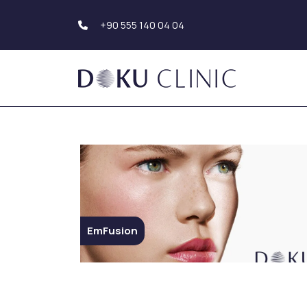
+90 555 140 04 04
Transplante capilar
Estética corporal
Transplante de pelo
Liposucción
Trasplante de barba
Tummy Tuck
Trasplante de cejas
(Abdominoplastia
Estética de brazo
Estética dental
Estética Genital
Sonrisa de Hollywood
Estética de glúte
EmFusion
Implante Dental
Carillas Dentales
Estética de los s
Blanqueamiento de
Aumento de mam
Dientes
Reducción de ma
Empaste Dental
Mastopexia