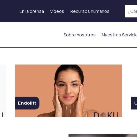
En la prensa
Vídeos
Recursos humanos
Sobre nosotros
Nuestros Servici
Tratamiento láser
Rejuvenecimiento de
Láser fraccional
la piel
Terapia de Exosomas
Láser ICON
Tratamiento PRP
)
Depilación láser
Mesoterapia
s
Láser Starwalker
Inyección de
Red Touch
hidratación%currentyear%
os
Eliminación de tatuajes
Endolift
U
ADN de Salmón
con láser
enos
Inyecciones
Femilift:
as
estimulantes de
Rejuvenecimiento
mas
colágeno
Genital
La inyección de