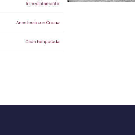
Lipocel
Inmediatamente
Tratamiento de estrías
Drenaje linfático Masaje
Terapéutico
Anestesia con Crema
Cada temporada