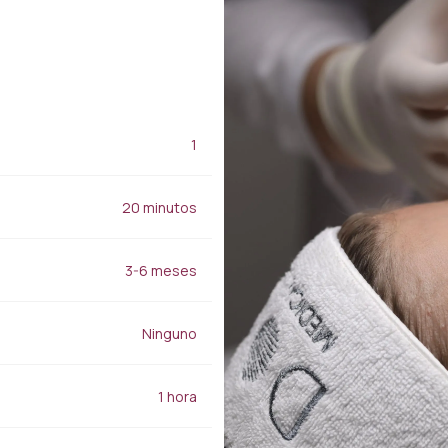
Aplicaciones de
juventud
relleno
Tratamiento para las
Relleno de labios
manchas
Relleno de nariz
Tratamiento de granos,
Relleno de mejillas
acné y cicatrices
Relleno para la frente
Baby Face Ultra
Rellenos de luz bajo los
1
Peeling químico
ojos
Alloblast
zado
Relleno de la línea de la
Cosmelan y
(HI-
20 minutos
mandíbula
Dermamelan
Aplicaciones Smart Filler
Terapia con células
madre autólogas
3-6 meses
los
Cuidado médico de la
piel con OxyGeneo
Vitamina para las manos
Ninguno
Adelgazamiento
regional
1 hora
Emsculpt
CoolSculpting