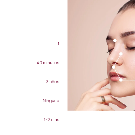
Aplicaciones de
juventud
relleno
Tratamiento para las
Relleno de labios
manchas
Relleno de nariz
Tratamiento de granos,
Relleno de mejillas
acné y cicatrices
Relleno para la frente
Baby Face Ultra
Rellenos de luz bajo los
1
Peeling químico
ojos
Alloblast
zado
Relleno de la línea de la
Cosmelan y
(HI-
40 minutos
mandíbula
Dermamelan
Aplicaciones Smart Filler
Terapia con células
madre autólogas
3 años
los
Cuidado médico de la
piel con OxyGeneo
Vitamina para las manos
Ninguno
Adelgazamiento
regional
1-2 días
Emsculpt
CoolSculpting