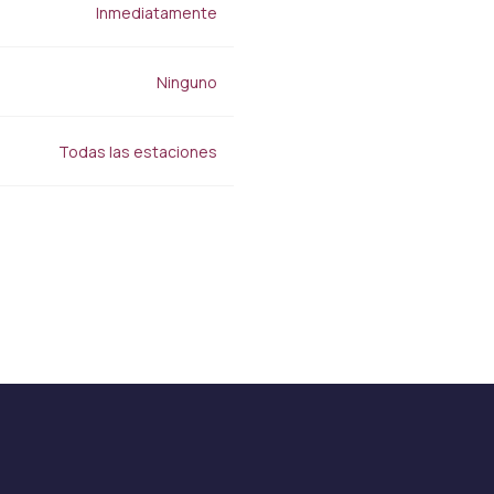
Lipocel
Inmediatamente
Tratamiento de estrías
Drenaje linfático Masaje
Terapéutico
Ninguno
Todas las estaciones