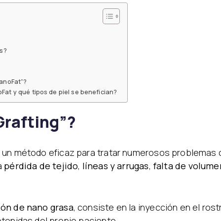
os?
NanoFat”?
Fat y qué tipos de piel se benefician?
Grafting”?
 un método eficaz para tratar numerosos problemas 
a
pérdida de tejido
,
líneas y arrugas
,
falta de volume
ión de nano grasa
, consiste en la inyección en el ros
tenidas del propio paciente.