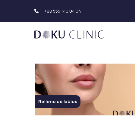
+90 555 140 04 04
Transplante capilar
Estética corporal
Transplante de pelo
Liposucción
Trasplante de barba
Tummy Tuck
Trasplante de cejas
(Abdominoplastia
Estética de brazo
Estética dental
Estética Genital
Sonrisa de Hollywood
Estética de glúte
Relleno de labios
Implante Dental
Carillas Dentales
Estética de los s
Blanqueamiento de
Aumento de mam
Dientes
Reducción de ma
Empaste Dental
Mastopexia