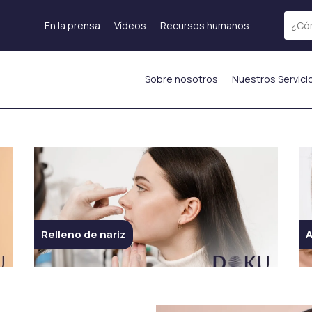
En la prensa
Vídeos
Recursos humanos
Sobre nosotros
Nuestros Servici
Tratamiento láser
Rejuvenecimiento de
Láser fraccional
la piel
Terapia de Exosomas
Láser ICON
Tratamiento PRP
)
Depilación láser
Mesoterapia
s
Láser Starwalker
Inyección de
Red Touch
hidratación%currentyear%
os
Eliminación de tatuajes
Relleno de nariz
A
ADN de Salmón
con láser
enos
Inyecciones
Femilift:
as
estimulantes de
Rejuvenecimiento
mas
colágeno
Genital
La inyección de