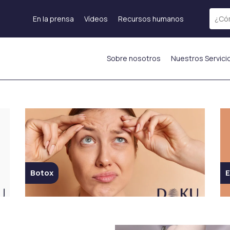
En la prensa
Vídeos
Recursos humanos
Sobre nosotros
Nuestros Servici
Tratamiento láser
Rejuvenecimiento de
Láser fraccional
la piel
Terapia de Exosomas
Láser ICON
Tratamiento PRP
)
Depilación láser
Mesoterapia
s
Láser Starwalker
Inyección de
Red Touch
hidratación%currentyear%
os
Eliminación de tatuajes
Botox
E
ADN de Salmón
con láser
enos
Inyecciones
Femilift:
as
estimulantes de
Rejuvenecimiento
mas
colágeno
Genital
La inyección de