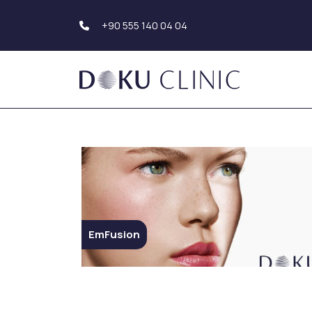
+90 555 140 04 04
Transplante capilar
Estética corporal
Transplante de pelo
Liposucción
Trasplante de barba
Tummy Tuck
Trasplante de cejas
(Abdominoplastia
Estética de brazo
Estética dental
Estética Genital
Sonrisa de Hollywood
Estética de glúte
EmFusion
Implante Dental
Carillas Dentales
Estética de los s
Blanqueamiento de
Aumento de mam
Dientes
Reducción de ma
Empaste Dental
Mastopexia