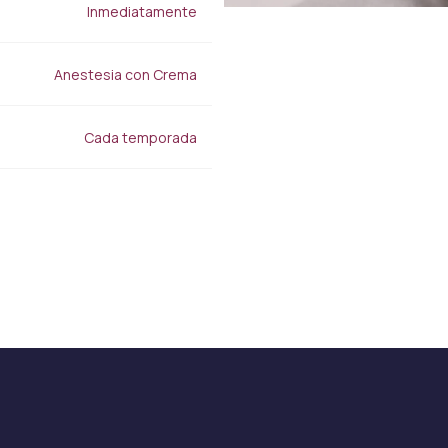
Lipocel
Inmediatamente
Tratamiento de estrías
Drenaje linfático Masaje
Terapéutico
Anestesia con Crema
Cada temporada