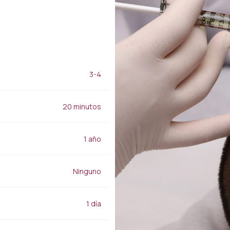
Aplicaciones de
juventud
relleno
Tratamiento para las
Relleno de labios
manchas
Relleno de nariz
Tratamiento de granos,
Relleno de mejillas
acné y cicatrices
Relleno para la frente
Baby Face Ultra
Rellenos de luz bajo los
3-4
Peeling químico
ojos
Alloblast
zado
Relleno de la línea de la
Cosmelan y
(HI-
20 minutos
mandíbula
Dermamelan
Aplicaciones Smart Filler
Terapia con células
madre autólogas
1 año
los
Cuidado médico de la
piel con OxyGeneo
Vitamina para las manos
Ninguno
Adelgazamiento
regional
1 día
Emsculpt
CoolSculpting