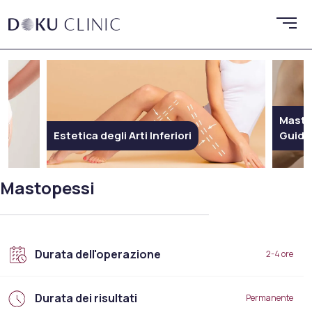
Mastoplastica Additiva in Turchia:
Guida Completa all’Aumento del Seno
A
Mastopessi
Durata dell'operazione
2-4 ore
Durata dei risultati
Permanente