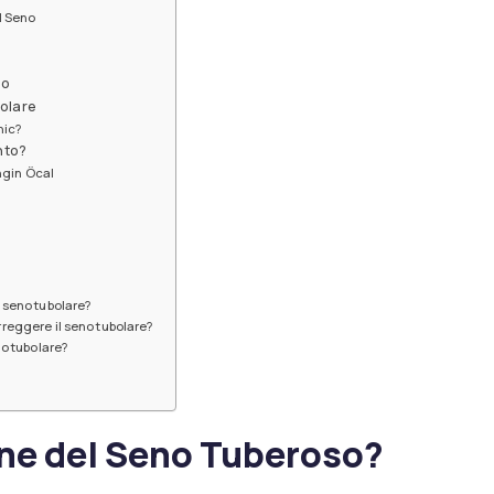
l Seno
po
bolare
nic?
nto?
ngin Öcal
 seno tubolare?
reggere il seno tubolare?
o tubolare?
ne del Seno Tuberoso?