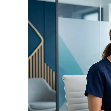
Faccette Dentali
Chirurgia di
Sbiancamento dei Denti
Ginecomastia
Riempimento Del Dente
Lifting Facciale 
Chirurgico
Estetica Facciale
Plexr
Lifting Viso e Collo
Endolift
Chirurgia Cosmetica
Ultherapy
Delle Palpebre
BBL Hero Full Body
Chirurgia cosmetica
Ultrasuoni ad Alta
delle orecchie
Intensita’ Focalizza
Bichectomia
(HI-FU)
Rinoplastica
Scarlet X (Aghi Dor
Rinoplastica
Lifting Del Viso Con 
Rinoplastica Etnica
Di Trazione
Tipo Rinoplastica
Settorinoplastica
Rinoplastica di revisione
(secondaria)