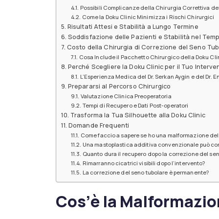
Possibili Complicanze della Chirurgia Correttiva de
Come la Doku Clinic Minimizza i Rischi Chirurgici
Risultati Attesi e Stabilità a Lungo Termine
Soddisfazione delle Pazienti e Stabilità nel Tem
Costo della Chirurgia di Correzione del Seno Tu
Cosa Include il Pacchetto Chirurgico della Doku Cli
Perché Scegliere la Doku Clinic per il Tuo Interve
L’Esperienza Medica del Dr. Serkan Aygin e del Dr. E
Prepararsi al Percorso Chirurgico
Valutazione Clinica Preoperatoria
Tempi di Recupero e Dati Post-operatori
Trasforma la Tua Silhouette alla Doku Clinic
Domande Frequenti
Come faccio a sapere se ho una malformazione del
Una mastoplastica additiva convenzionale può cor
Quanto dura il recupero dopo la correzione del sen
Rimarranno cicatrici visibili dopo l’intervento?
La correzione del seno tubolare è permanente?
Cos’è la Malformazio