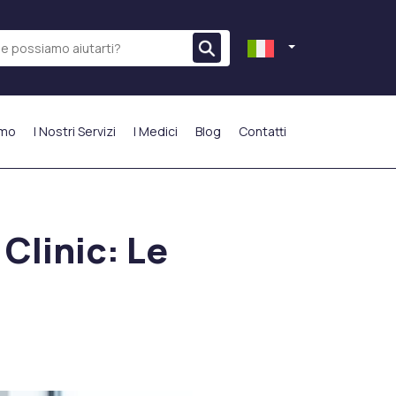
amo
I Nostri Servizi
I Medici
Blog
Contatti
PIÙ PREFERITO
Clinic: Le