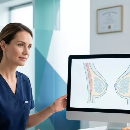
Terapia Degli Esosomi
Trattamento PRP
Diradamento
Mesoterapia
Regionale
Non
Emtone
Iniezioni di Idratazione
Emsculpt
DNA del Salmone
CoolSculpting
Iniezioni Stimolanti Di
Lipocel
Collagene
Trattamento
Iniezione di Giovinezza
smagliature
Trattamento
Trattamento Edema con
Imperfezioni
ti
dreinaggio linfatico
Trattamento Acne
Peeling Chimico
ati)
Alloblast
Fili
Cosmelan &
Dermamelan
Terapia Con Cellule
Staminali Autologhe
OxyGeneo Cura Medica
Della Pelle
Vitamine Per Le Mani