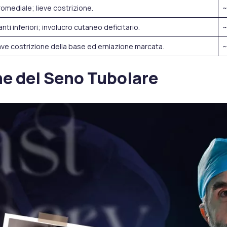
romediale; lieve costrizione.
~
nti inferiori; involucro cutaneo deficitario.
~
 grave costrizione della base ed erniazione marcata.
~
ne del Seno Tubolare