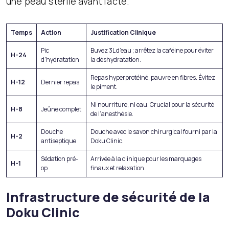
une peau stérile avant l’acte.
Temps
Action
Justification Clinique
Pic
Buvez 3L d’eau ; arrêtez la caféine pour éviter
H-24
d’hydratation
la déshydratation.
Repas hyperprotéiné, pauvre en fibres. Évitez
H-12
Dernier repas
le piment.
Ni nourriture, ni eau. Crucial pour la sécurité
H-8
Jeûne complet
de l’anesthésie.
Douche
Douche avec le savon chirurgical fourni par la
H-2
antiseptique
Doku Clinic.
Sédation pré-
Arrivée à la clinique pour les marquages
H-1
op
finaux et relaxation.
Infrastructure de sécurité de la
Doku Clinic