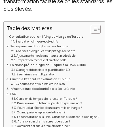
transformation faciale selon les standards les
plus élevés.
Table des Matières
Consultation pour un lifting du visage en Turquie
Évaluation clinique et objectifs
Se préparer au lifting facial en Turquie
Analyses biologiques et dépistages de santé
Ajustements médicamenteux et mode de vie
Préparation mentale et émotionnelle
La phase pré-chirurgie en Turquie à la Doku Clinic
Cartographie faciale et planification 3D
2 semaines avant l’opération
Arrivée à Istanbul et évaluation clinique
24 heures avant la première incision
Infrastructure de sécurité de la Doku Clinic
FAQ
Combien de temps dois-je rester en Turquie ?
Puis-je avoir un lifting si j’ai de l’hypertension ?
Pourquoi arrêter les tisanes avant la chirurgie ?
Quand puis-je reprendre le travail ?
La consultation à la Doku Clinic est-elle disponible en ligne ?
Aurais-je des drains après l’opération ?
Comment dormir la première semaine ?