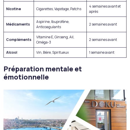
4 semaines avant et
Nicotine
Cigarettes, Vapotage, Patchs
après
Aspirine, Ibuprofène,
Médicaments
2 semaines avant
Anticoagulants
Vitamine E, Ginseng, Ail,
Compléments
2 semaines avant
Oméga-3
Alcool
Vin, Bière, Spiritueux
1 semaine avant
Préparation mentale et
émotionnelle