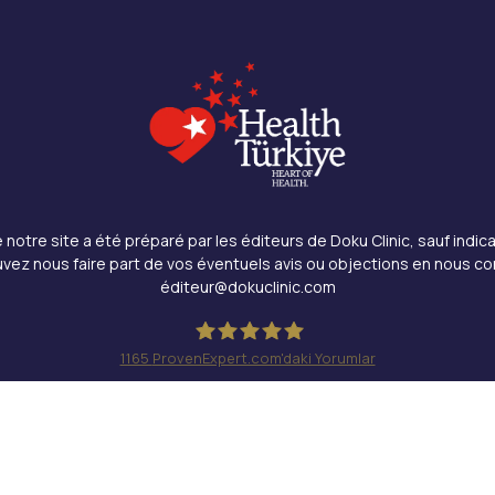
notre site a été préparé par les éditeurs de Doku Clinic, sauf indica
vez nous faire part de vos éventuels avis ou objections en nous co
éditeur@dokuclinic.com
1165
ProvenExpert.com'daki Yorumlar
Doku Clinic
és.
Design & SEO : Crabs Media