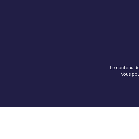
Le contenu de 
Vous pou
Copyright © 2026 Doku Clinic, Tous droits réserv