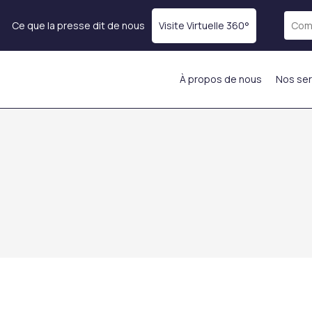
Ce que la presse dit de nous
Visite Virtuelle 360°
À propos de nous
Nos ser
rps
Rajeunissement de la
Remplir les demandes
peau
Comblement des
Botox
Lèvres
Thérapie par Exosomes
e)
Injection dans les joues
Traitement PRP
Injection dans le front
Mésothérapie
Injection de lumière
Injection d’hydratation
le
sous les yeux
ADN de Saumon
sses
Remplissage du
Injections stimulantes
Menton
ins
de collagène
Injection intelligente
Injections anti-âge et
Smart Fill
anti rides du visage