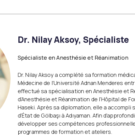
ire
Éclaircie régionale
Traitement des
Emtone
imperfections
Emsculpt
Traitement de l’acnée
CoolSculpting
Baby Face Ultra
Lipocel – Cool Sonic
Peeling chimique
 non
Traitement Vergetures
Dr. Nilay Aksoy, Spécialiste
Alloblast
Traitement de l’œdème
Cosmelan &
de drainage
Dermamelan
lymphatique
Thérapie par cellules
Spécialiste en Anesthésie et Réanimation
souches autologues
s à
Traitements au laser
Soins médicaux de la
Dr. Nilay Aksoy a complété sa formation médica
I-FU)
Laser fractionné
peau OxyGeneo
ICON Laser
Médecine de l’Université Adnan Menderes entre 2
Vitamine pour les mains
Épilation au laser
effectué sa spécialisation en Anesthésie et Ré
Laser Starwalker
d’Anesthésie et Réanimation de l’Hôpital de F
Red Touch
Haseki. Après sa diplomation, elle a accompli s
Détatouage au laser
d’État de Gölbaşı à Adıyaman. Afin d’approfond
Femilift:
Rajeunissement génital
développer ses compétences professionnelles, 
programmes de formation et ateliers.