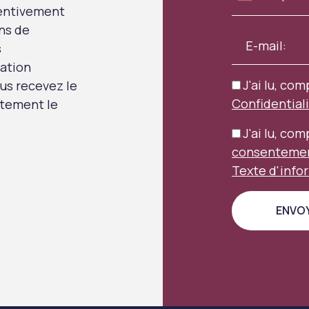
tentivement
ns de
s
uation
J'ai lu, com
us recevez le
Confidential
aitement le
J'ai lu, co
consentement
Texte d'info