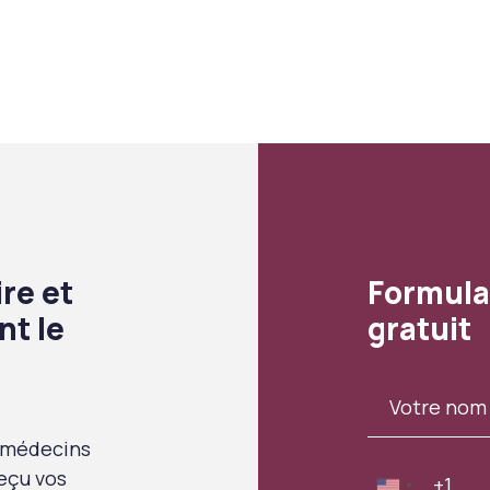
re et
Formula
nt le
gratuit
 médecins
eçu vos