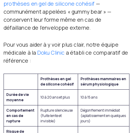
prothèses en gel de silicone cohésif
—
communément appelées « gummy bear » —
conservent leur forme même en cas de
défaillance de l’enveloppe externe.
Pour vous aider à y voir plus clair, notre équipe
médicale à la
Doku Clinic
a établi ce comparatif de
référence :
Prothèses en gel
Prothèses mammaires en
de silicone cohésif
sérum physiologique
Durée de vie
10 à 20 ans et plus
10 à 15 ans
moyenne
Comportement
Rupture silencieuse
Dégonflement immédiat
en cas de
(fuite lente et
(aplatissement en quelques
rupture
invisible)
jours)
Risque de