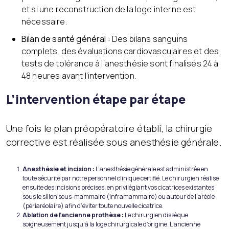
et si une reconstruction de la loge interne est
nécessaire.
Bilan de santé général :
Des bilans sanguins
complets, des évaluations cardiovasculaires et des
tests de tolérance à l’anesthésie sont finalisés 24 à
48 heures avant l’intervention.
L’intervention étape par étape
Une fois le plan préopératoire établi, la chirurgie
corrective est réalisée sous anesthésie générale.
Anesthésie et incision :
L’anesthésie générale est administrée en
toute sécurité par notre personnel clinique certifié. Le chirurgien réalise
ensuite des incisions précises, en privilégiant vos cicatrices existantes
sous le sillon sous-mammaire (inframammaire) ou autour de l’aréole
(périaréolaire) afin d’éviter toute nouvelle cicatrice.
Ablation de l’ancienne prothèse :
Le chirurgien dissèque
soigneusement jusqu’à la loge chirurgicale d’origine. L’ancienne