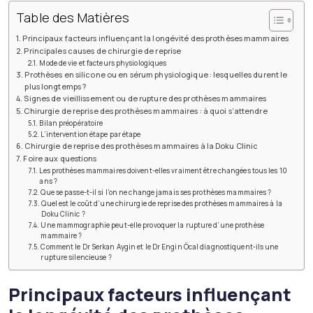
Table des Matières
Principaux facteurs influençant la longévité des prothèses mammaires
Principales causes de chirurgie de reprise
Mode de vie et facteurs physiologiques
Prothèses en silicone ou en sérum physiologique : lesquelles durent le
plus longtemps ?
Signes de vieillissement ou de rupture des prothèses mammaires
Chirurgie de reprise des prothèses mammaires : à quoi s’attendre
Bilan préopératoire
L’intervention étape par étape
Chirurgie de reprise des prothèses mammaires à la Doku Clinic
Foire aux questions
Les prothèses mammaires doivent-elles vraiment être changées tous les 10
ans ?
Que se passe-t-il si l’on ne change jamais ses prothèses mammaires ?
Quel est le coût d’une chirurgie de reprise des prothèses mammaires à la
Doku Clinic ?
Une mammographie peut-elle provoquer la rupture d’une prothèse
mammaire ?
Comment le Dr Serkan Aygin et le Dr Engin Öcal diagnostiquent-ils une
rupture silencieuse ?
Principaux facteurs influençant