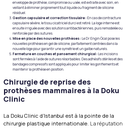
enveloppe de prothèse, compromise ou usée, est extraite avec soin, en
veillant à éliminer proprement tout liquide ou fragment de silicone
résiduel.
Gestion capsulaire et correction tissulaire :
En cas de contracture
capsulaire sévère, le tissu cicatriciel durci est retiré. La loge interne est
ensuite irriguée avec des solutions antibactériennes, puis remodelée ou
renforcée par des sutures.
Mise en place des nouvelles prothèses :
Le Dr Engin Öcal pose les
nouvelles prothèses en gel de silicone, parfaitement centrées dans la
nouvelle loge pour garantir une symétrie et un galbe naturels.
Fermeture en couches et pansement chirurgical :
Les incisions
sont fermées à l’aide de sutures résorbables. Des adhésifs stériles et des
bandages compressifs sont appliqués pour limiter les gonflements et
maintenir la prothèse en position.
Chirurgie de reprise des
prothèses mammaires à la Doku
Clinic
La Doku Clinic d’Istanbul est à la pointe de la
chirurgie plastique internationale.
La réputation